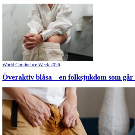
World Continence Week 2026
Överaktiv blåsa – en folksjukdom som går 