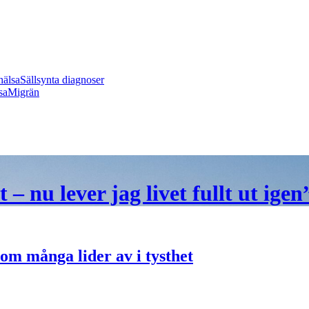
hälsa
Sällsynta diagnoser
sa
Migrän
– nu lever jag livet fullt ut igen
om många lider av i tysthet