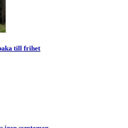
ka till frihet
du igen symtomen