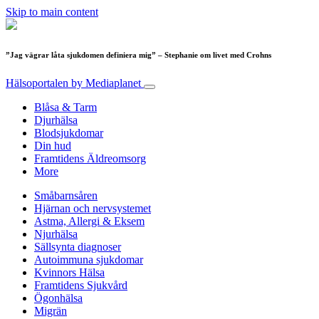
Skip to main content
”Jag vägrar låta sjukdomen definiera mig” – Stephanie om livet med Crohns
Hälsoportalen
by Mediaplanet
Blåsa & Tarm
Djurhälsa
Blodsjukdomar
Din hud
Framtidens Äldreomsorg
More
Småbarnsåren
Hjärnan och nervsystemet
Astma, Allergi & Eksem
Njurhälsa
Sällsynta diagnoser
Autoimmuna sjukdomar
Kvinnors Hälsa
Framtidens Sjukvård
Ögonhälsa
Migrän