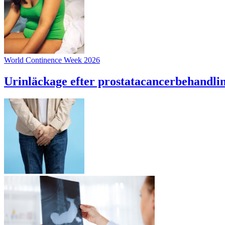
World Continence Week 2026
Urinläckage efter prostatacancerbehandli