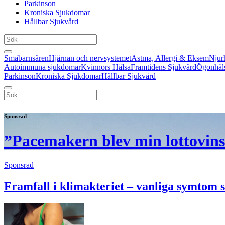
Parkinson
Kroniska Sjukdomar
Hållbar Sjukvård
Småbarnsåren
Hjärnan och nervsystemet
Astma, Allergi & Eksem
Njur
Autoimmuna sjukdomar
Kvinnors Hälsa
Framtidens Sjukvård
Ögonhäl
Parkinson
Kroniska Sjukdomar
Hållbar Sjukvård
Sponsrad
”Pacemakern blev min lottovinst 
Sponsrad
Framfall i klimakteriet – vanliga symtom s