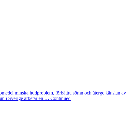
älpmedel minska hudproblem, förbättra sömn och återge känslan av
mmun i Sverige arbetar en … Continued