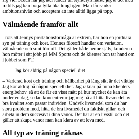
ro tills jag kan börja lyfta lika tungt igen. Man får sänka
ambitionsnivån och acceptera att inte alltid ligga på topp.
Välmående framför allt
Trots att Jennys prestationsförmåga är extrem, har hon en jordnära
syn på träning och kost. Hennes filosofi handlar om variation,
välmående och sunt förnuft. Det gäller både henne själv, kunderna
hon möter i sitt jobb på MM Sports och de klienter hon tar hand om
i jobbet som PT.
Jag kör aldrig på någon speciell diet
– Varierad kost och träning och hållbarhet på lång sikt är det viktiga.
Jag kör aldrig på någon speciell diet. Jag räknar på mina klienters
energibehov, så att de får ett visst mått på hur mycket de kan äta
under en dag, sedan koncentrerar jag mig på att hitta livsmedel av
bra kvalitet som passar individen. Undvik livsmedel som du har
stora problem med, hitta de bra livsmedel du faktiskt gillar, och
arbeta in dem succesivt i dina vanor. Det här är en livsstil och det
gäller att skapa vanor man kan klara av att leva med.
All typ av träning räknas