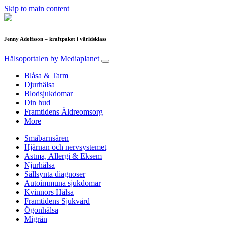
Skip to main content
Jenny Adolfsson – kraftpaket i världsklass
Hälsoportalen
by Mediaplanet
Blåsa & Tarm
Djurhälsa
Blodsjukdomar
Din hud
Framtidens Äldreomsorg
More
Småbarnsåren
Hjärnan och nervsystemet
Astma, Allergi & Eksem
Njurhälsa
Sällsynta diagnoser
Autoimmuna sjukdomar
Kvinnors Hälsa
Framtidens Sjukvård
Ögonhälsa
Migrän