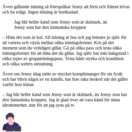
Även gällande träning så förespråkar Jenny att först och främst trivas
och ha roligt. Ingen träning är bortkastad.
Jag blir hellre känd som Jenny som är skitstark, än
Jenny som har den fantastiska kroppen
– Hitta det som är kul. All träning är bra och jag brinner ju själv för
att variera och växla mellan olika träningsformer. Kör på det
moment som du verkligen gillar. Gå på olika pass och testa olika
träningsformer för att hitta det du gillar. Jag själv har min bakgrund i
olika typer av gruppträningspass. Testa både styrka och kondition
och olika sorters utrustning.
Även om Jenny idag möts av mycket komplimanger för sin fysik
och har blivit något av en kändis, har hon raka besked när det gäller
varför hon tränar.
– Jag blir hellre känd som Jenny som är skitstark, än Jenny som har
den fantastiska kroppen. Jag är glad över att vara känd för mina
idrottsmeriter, inte för att jag syns på tv.