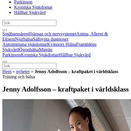
Parkinson
Kroniska Sjukdomar
Hållbar Sjukvård
Småbarnsåren
Hjärnan och nervsystemet
Astma, Allergi &
Eksem
Njurhälsa
Sällsynta diagnoser
Autoimmuna sjukdomar
Kvinnors Hälsa
Framtidens
Sjukvård
Ögonhälsa
Migrän
Parkinson
Kroniska Sjukdomar
Hållbar Sjukvård
Hem
»
nyheter
»
Jenny Adolfsson – kraftpaket i världsklass
Träning och hälsa
Jenny Adolfsson – kraftpaket i världsklass