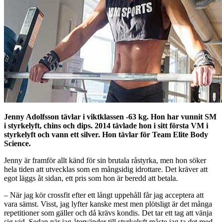
Jenny Adolfsson tävlar i viktklassen -63 kg. Hon har vunnit SM
i styrkelyft, chins och dips. 2014 tävlade hon i sitt första VM i
styrkelyft och vann ett silver. Hon tävlar för Team Elite Body
Science.
Jenny är framför allt känd för sin brutala råstyrka, men hon söker
hela tiden att utvecklas som en mångsidig idrottare. Det kräver att
egot läggs åt sidan, ett pris som hon är beredd att betala.
– När jag kör crossfit efter ett långt uppehåll får jag acceptera att
vara sämst. Visst, jag lyfter kanske mest men plötsligt är det många
repetitioner som gäller och då krävs kondis. Det tar ett tag att vänja
sig vid. Sedan när jag återvänder till styrkelyft måste jag ta det med