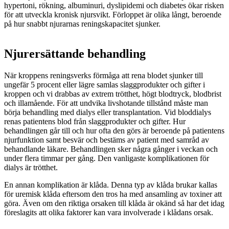
hypertoni, rökning, albuminuri, dyslipidemi och diabetes ökar risken
för att utveckla kronisk njursvikt. Förloppet är olika långt, beroende
på hur snabbt njurarnas reningskapacitet sjunker.
Njurersättande behandling
När kroppens reningsverks förmåga att rena blodet sjunker till
ungefär 5 procent eller lägre samlas slaggprodukter och gifter i
kroppen och vi drabbas av extrem trötthet, högt blodtryck, blodbrist
och illamående. För att undvika livshotande tillstånd måste man
börja behandling med dialys eller transplantation. Vid bloddialys
renas patientens blod från slaggprodukter och gifter. Hur
behandlingen går till och hur ofta den görs är beroende på patientens
njurfunktion samt besvär och bestäms av patient med samråd av
behandlande läkare. Behandlingen sker några gånger i veckan och
under flera timmar per gång. Den vanligaste komplikationen för
dialys är trötthet.
En annan komplikation är klåda. Denna typ av klåda brukar kallas
för uremisk klåda eftersom den tros ha med ansamling av toxiner att
göra. Även om den riktiga orsaken till klåda är okänd så har det idag
föreslagits att olika faktorer kan vara involverade i klådans orsak.