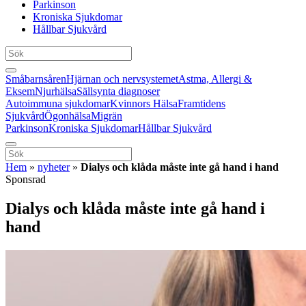
Parkinson
Kroniska Sjukdomar
Hållbar Sjukvård
Småbarnsåren
Hjärnan och nervsystemet
Astma, Allergi &
Eksem
Njurhälsa
Sällsynta diagnoser
Autoimmuna sjukdomar
Kvinnors Hälsa
Framtidens
Sjukvård
Ögonhälsa
Migrän
Parkinson
Kroniska Sjukdomar
Hållbar Sjukvård
Hem
»
nyheter
»
Dialys och klåda måste inte gå hand i hand
Sponsrad
Dialys och klåda måste inte gå hand i
hand