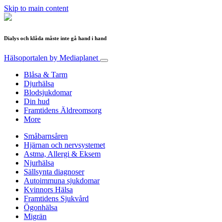
Skip to main content
Dialys och klåda måste inte gå hand i hand
Hälsoportalen
by Mediaplanet
Blåsa & Tarm
Djurhälsa
Blodsjukdomar
Din hud
Framtidens Äldreomsorg
More
Småbarnsåren
Hjärnan och nervsystemet
Astma, Allergi & Eksem
Njurhälsa
Sällsynta diagnoser
Autoimmuna sjukdomar
Kvinnors Hälsa
Framtidens Sjukvård
Ögonhälsa
Migrän