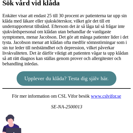
Sök vård vid klåda
Enkäter visar att endast 25 till 30 procent av patienterna tar upp sin
klåda med läkare eller sjuksköterskor, vilket gör det till ett
underrapporterat tillstånd. Eftersom det är så låga tal så frågar inte
sjukvårdspersonal om klådan utan behandlar de vanligaste
symptomen, menar Jacobson. Det gör att många patienter lider i det
tysta. Jacobson menar att klådan ofta medför sömnstörningar som i
sin tur leder till nedstämdhet och depression, vilket påverkar
livskvaliteten. Det är därför viktigt att patienten vågar ta upp klådan
så att rätt diagnos kan ställas genom prover och allergitester och
behandling inledas.
Upplever du klåda? Testa dig själv här.
För mer information om CSL Vifor besök
www.cslvifor.se
SE-NA-2500013