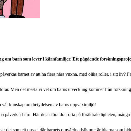
g om barn som lever i kärnfamiljer. Ett pågående forskningsprojek
erkas barnet av att ha flera nära vuxna, med olika roller, i sitt liv? F
äldrar. Men det mesta vi vet om barns utveckling kommer från forsk
era vår kunskap om betydelsen av barns uppväxtmiljö!
rna påverkar barn. Här delar föräldrar ofta på föräldraledigheten, många 
ler är det som ett pussel där barnets omvårdnadsfigurer är bitarna som bi