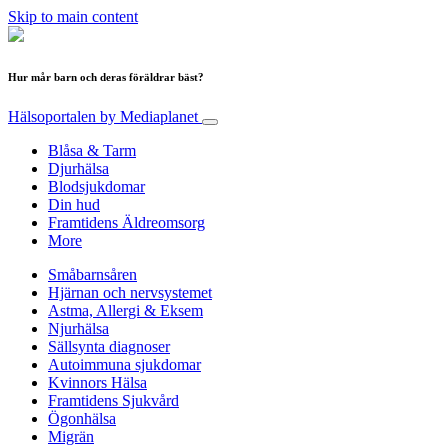
Skip to main content
Hur mår barn och deras föräldrar bäst?
Hälsoportalen
by Mediaplanet
Blåsa & Tarm
Djurhälsa
Blodsjukdomar
Din hud
Framtidens Äldreomsorg
More
Småbarnsåren
Hjärnan och nervsystemet
Astma, Allergi & Eksem
Njurhälsa
Sällsynta diagnoser
Autoimmuna sjukdomar
Kvinnors Hälsa
Framtidens Sjukvård
Ögonhälsa
Migrän