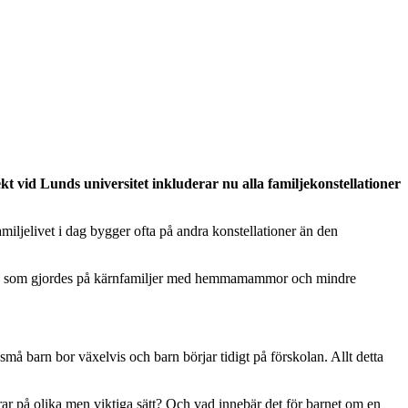
t vid Lunds universitet inkluderar nu alla familjekonstellationer
amiljelivet i dag bygger ofta på andra konstellationer än den
ning som gjordes på kärnfamiljer med hemmamammor och mindre
små barn bor växelvis och barn börjar tidigt på förskolan. Allt detta
drar på olika men viktiga sätt? Och vad innebär det för barnet om en