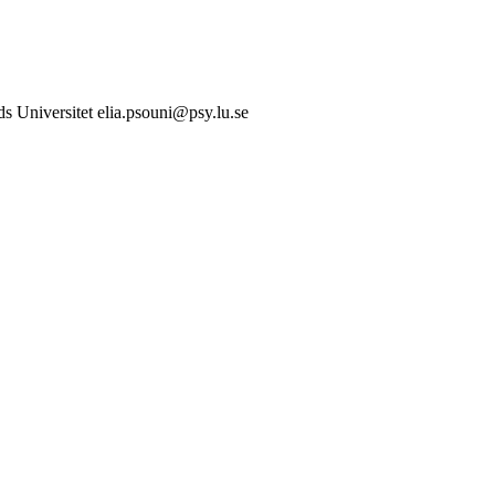
ds Universitet
elia.psouni@psy.lu.se