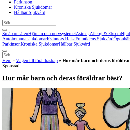
Parkinson
Kroniska Sjukdomar
Hållbar Sjukvård
Småbarnsåren
Hjärnan och nervsystemet
Astma, Allergi & Eksem
Njur
Autoimmuna sjukdomar
Kvinnors Hälsa
Framtidens Sjukvård
Ögonhäl
Parkinson
Kroniska Sjukdomar
Hållbar Sjukvård
Hem
»
Vägen till föräldraskap
»
Hur mår barn och deras föräldrar
Sponsrad
Hur mår barn och deras föräldrar bäst?