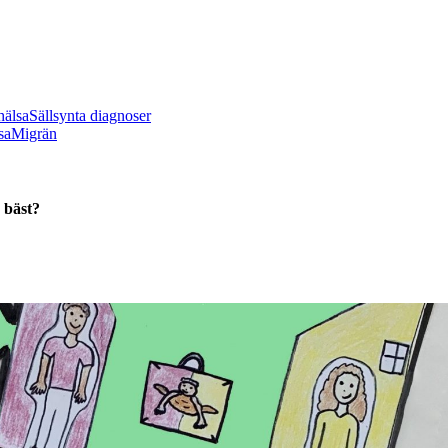
hälsa
Sällsynta diagnoser
sa
Migrän
 bäst?