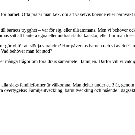
a för barnet. Ofta pratar man t.ex. om att växelvis boende eller barnvakt
till barnets trygghet – var för sig, eller tillsammans. Men vi behöver ock
as sätt att hantera egna eller andras starka känslor, eller hur man löser
ur gör vi för att stödja varandra? Hur påverkas barnen och vi av det? J
r? Vad behöver man för stöd?
r många frågor om föräldrars samarbete i familjen. Därför vill vi väldi
a – alla slags familjeformer är välkomna. Man deltar under ca 3 år, genom
 övertygelse: Familjeutveckling, barnutveckling och mående i dagsaktuel