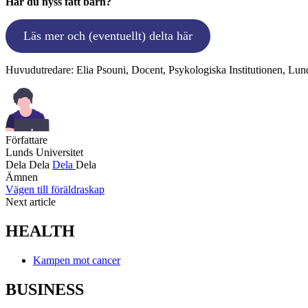
Har du nyss fått barn?
Läs mer och (eventuellt) delta här
Huvudutredare: Elia Psouni, Docent, Psykologiska Institutionen, Lun
Författare
Lunds Universitet
Dela
Dela
Dela
Dela
Ämnen
Vägen till föräldraskap
Next article
HEALTH
Kampen mot cancer
BUSINESS