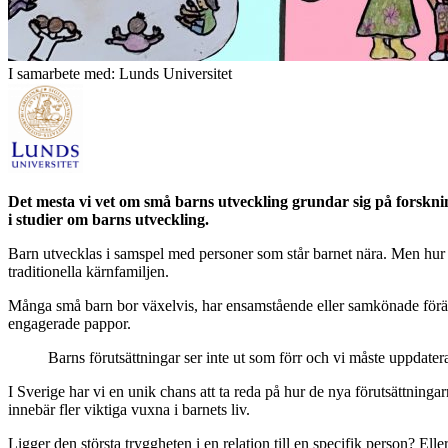
I samarbete med: Lunds Universitet
Det mesta vi vet om små barns utveckling grundar sig på forsknin
i studier om barns utveckling.
Barn utvecklas i samspel med personer som står barnet nära. Men hur påv
traditionella kärnfamiljen.
Många små barn bor växelvis, har ensamstående eller samkönade för
engagerade pappor.
Barns förutsättningar ser inte ut som förr och vi måste uppdat
I Sverige har vi en unik chans att ta reda på hur de nya förutsättninga
innebär fler viktiga vuxna i barnets liv.
Ligger den största tryggheten i en relation till en specifik person? El