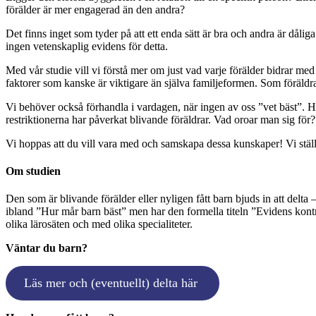
förälder är mer engagerad än den andra?
Det finns inget som tyder på att ett enda sätt är bra och andra är dålig
ingen vetenskaplig evidens för detta.
Med vår studie vill vi förstå mer om just vad varje förälder bidrar med 
faktorer som kanske är viktigare än själva familjeformen. Som föräldrarn
Vi behöver också förhandla i vardagen, när ingen av oss ”vet bäst”. H
restriktionerna har påverkat blivande föräldrar. Vad oroar man sig fö
Vi hoppas att du vill vara med och samskapa dessa kunskaper! Vi ställe
Om studien
Den som är blivande förälder eller nyligen fått barn bjuds in att delt
ibland ”Hur mår barn bäst” men har den formella titeln ”Evidens kontra
olika lärosäten och med olika specialiteter.
Väntar du barn?
Läs mer och (eventuellt) delta här