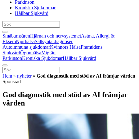
Parkinson
Kroniska Sjukdomar
Hållbar Sjukvård
Småbarnsåren
Hjärnan och nervsystemet
Astma, Allergi &
Eksem
Njurhälsa
Sällsynta diagnoser
Autoimmuna sjukdomar
Kvinnors Hälsa
Framtidens
Sjukvård
Ögonhälsa
Migrän
Parkinson
Kroniska Sjukdomar
Hållbar Sjukvård
Hem
»
nyheter
»
God diagnostik med stöd av AI främjar vården
Sponsrad
God diagnostik med stöd av AI främjar
vården