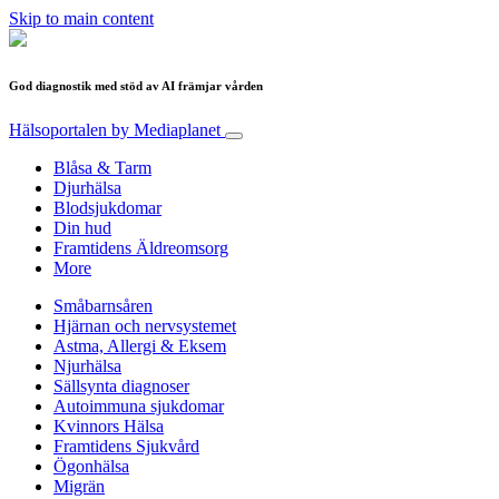
Skip to main content
God diagnostik med stöd av AI främjar vården
Hälsoportalen
by Mediaplanet
Blåsa & Tarm
Djurhälsa
Blodsjukdomar
Din hud
Framtidens Äldreomsorg
More
Småbarnsåren
Hjärnan och nervsystemet
Astma, Allergi & Eksem
Njurhälsa
Sällsynta diagnoser
Autoimmuna sjukdomar
Kvinnors Hälsa
Framtidens Sjukvård
Ögonhälsa
Migrän