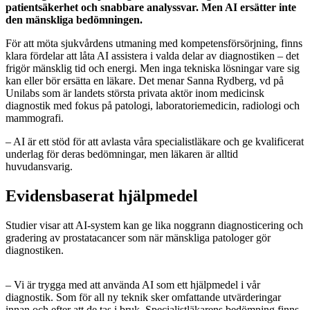
patientsäkerhet och snabbare analyssvar. Men AI ersätter inte
den mänskliga bedömningen.
För att möta sjukvårdens utmaning med kompetensförsörjning, finns
klara fördelar att låta AI assistera i valda delar av diagnostiken – det
frigör mänsklig tid och energi. Men inga tekniska lösningar vare sig
kan eller bör ersätta en läkare. Det menar Sanna Rydberg, vd på
Unilabs som är landets största privata aktör inom medicinsk
diagnostik med fokus på patologi, laboratoriemedicin, radiologi och
mammografi.
– AI är ett stöd för att avlasta våra specialistläkare och ge kvalificerat
underlag för deras bedömningar, men läkaren är alltid
huvudansvarig.
Evidensbaserat hjälpmedel
Studier visar att AI-system kan ge lika noggrann diagnosticering och
gradering av prostatacancer som när mänskliga patologer gör
diagnostiken.
– Vi är trygga med att använda AI som ett hjälpmedel i vår
diagnostik. Som för all ny teknik sker omfattande utvärderingar
innan och efter att de tas i bruk. Specialistläkarens bedömning finns