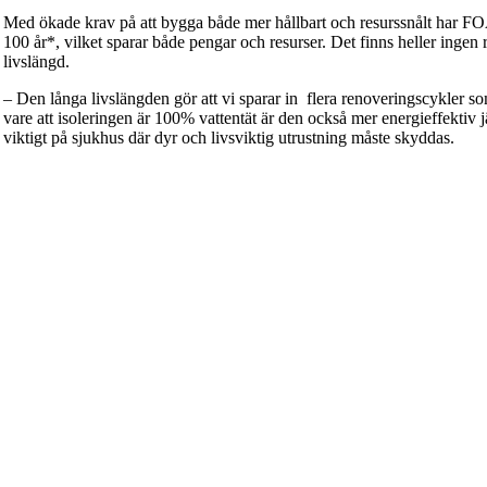
Med ökade krav på att bygga både mer hållbart och resurssnålt har F
100 år*, vilket sparar både pengar och resurser. Det finns heller ingen 
livslängd.
– Den långa livslängden gör att vi sparar in flera renoveringscykler s
vare att isoleringen är 100% vattentät är den också mer energieffektiv jä
viktigt på sjukhus där dyr och livsviktig utrustning måste skyddas.