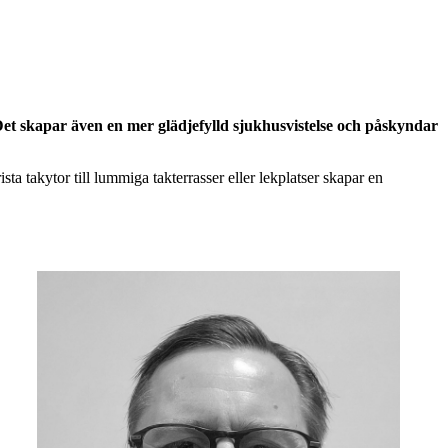
. Det skapar även en mer glädjefylld sjukhusvistelse och påskyndar
ta takytor till lummiga takterrasser eller lekplatser skapar en