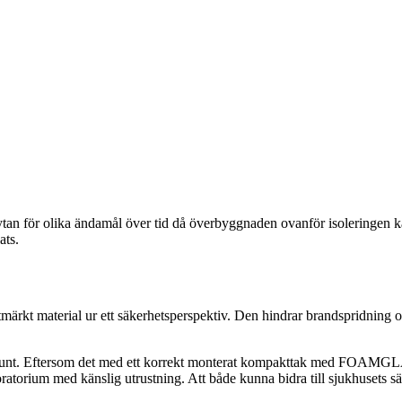
ör olika ändamål över tid då överbyggnaden ovanför isoleringen kan by
lats.
kt material ur ett säkerhetsperspektiv. Den hindrar brandspridning oc
runt. Eftersom det med ett korrekt monterat kompakttak med FOAMGLAS® c
boratorium med känslig utrustning. Att både kunna bidra till sjukhusets s