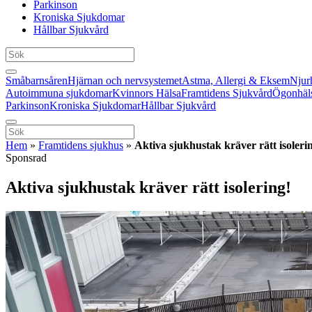
Parkinson
Kroniska Sjukdomar
Hållbar Sjukvård
Småbarnsåren
Hjärnan och nervsystemet
Astma, Allergi & Eksem
Njur
Autoimmuna sjukdomar
Kvinnors Hälsa
Framtidens Sjukvård
Ögonhäl
Parkinson
Kroniska Sjukdomar
Hållbar Sjukvård
Hem
»
Framtidens sjukhus
»
Aktiva sjukhustak kräver rätt isoleri
Sponsrad
Aktiva sjukhustak kräver rätt isolering!