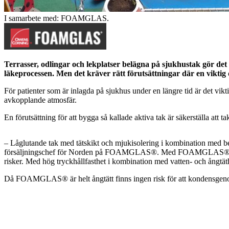
I samarbete med: FOAMGLAS.
Terrasser, odlingar och lekplatser belägna på sjukhustak gör det 
läkeprocessen. Men det kräver rätt förutsättningar där en viktig
För patienter som är inlagda på sjukhus under en längre tid är det vikt
avkopplande atmosfär.
En förutsättning för att bygga så kallade aktiva tak är säkerställa att ta
– Låglutande tak med tätskikt och mjukisolering i kombination med bel
försäljningschef för Norden på FOAMGLAS®. Med FOAMGLAS® cell
risker. Med hög tryckhållfasthet i kombination med vatten- och ångtäthe
Då FOAMGLAS® är helt ångtätt finns ingen risk för att kondensgenomt