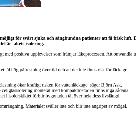
möjligt för svårt sjuka och sängbundna patienter att få frisk luft
 del är
t
akets isolering.
igt med positiva upplevelser som främjar läkeprocessen. Att omvandla tris
ket tål hög påfrestning över tid och att det inte finns risk för läckage.
astning ökar kraftigt risken för vattenläckage, säger Björn Ask,
glasisolering monterat med kompaktmetoden finns inga sådana
t i isolerskiktet förblir byggnaden tät över hela dess livslängd.
rängning. Materialet sväller inte och blir inte angripet av mögel.