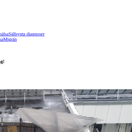
hälsa
Sällsynta diagnoser
sa
Migrän
ng!