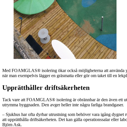
Med FOAMGLAS® isolering ökar också möjligheterna att använda ytan f
när man exempelvis lägger en gräsmatta eller gör om taket till en lekp
Upprätthåller driftsäkerheten
Tack vare att FOAMGLAS® isolering är obrännbar är den även ett utmär
utrymma byggnaden. Den avger heller inte några farliga brandgaser.
– Sjukhus har ofta dyrbar utrustning som behöver vara igång dygnet 
att upprätthålla driftsäkerheten. Det kan gälla operationssalar eller la
Björn Ask.