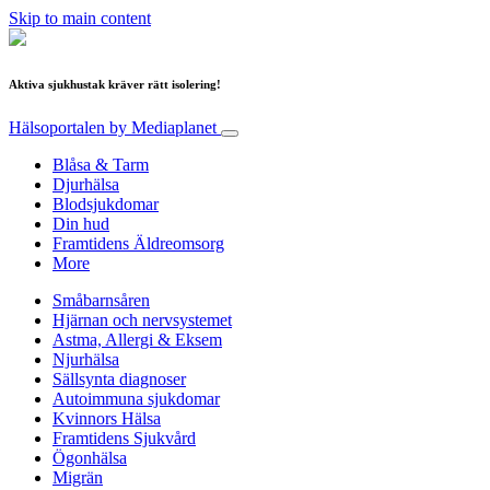
Skip to main content
Aktiva sjukhustak kräver rätt isolering!
Hälsoportalen
by Mediaplanet
Blåsa & Tarm
Djurhälsa
Blodsjukdomar
Din hud
Framtidens Äldreomsorg
More
Småbarnsåren
Hjärnan och nervsystemet
Astma, Allergi & Eksem
Njurhälsa
Sällsynta diagnoser
Autoimmuna sjukdomar
Kvinnors Hälsa
Framtidens Sjukvård
Ögonhälsa
Migrän