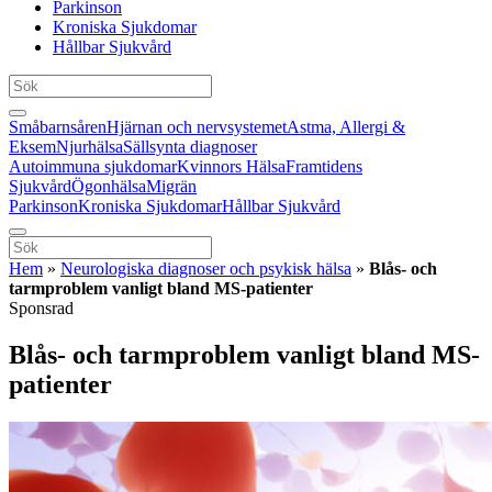
Parkinson
Kroniska Sjukdomar
Hållbar Sjukvård
Småbarnsåren
Hjärnan och nervsystemet
Astma, Allergi &
Eksem
Njurhälsa
Sällsynta diagnoser
Autoimmuna sjukdomar
Kvinnors Hälsa
Framtidens
Sjukvård
Ögonhälsa
Migrän
Parkinson
Kroniska Sjukdomar
Hållbar Sjukvård
Hem
»
Neurologiska diagnoser och psykisk hälsa
»
Blås- och
tarmproblem vanligt bland MS-patienter
Sponsrad
Blås- och tarmproblem vanligt bland MS-
patienter