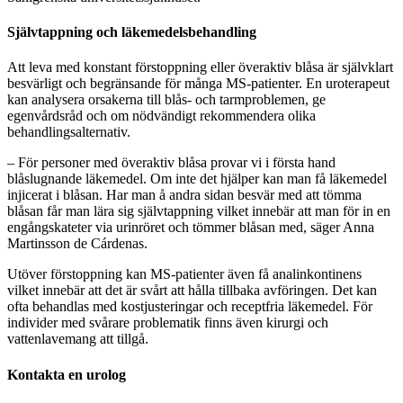
Självtappning och läkemedelsbehandling
Att leva med konstant förstoppning eller överaktiv blåsa är självklart
besvärligt och begränsande för många MS-patienter. En uroterapeut
kan analysera orsakerna till blås- och tarmproblemen, ge
egenvårdsråd och om nödvändigt rekommendera olika
behandlingsalternativ.
– För personer med överaktiv blåsa provar vi i första hand
blåslugnande läkemedel. Om inte det hjälper kan man få läkemedel
injicerat i blåsan. Har man å andra sidan besvär med att tömma
blåsan får man lära sig självtappning vilket innebär att man för in en
engångskateter via urinröret och tömmer blåsan med, säger Anna
Martinsson de Cárdenas.
Utöver förstoppning kan MS-patienter även få analinkontinens
vilket innebär att det är svårt att hålla tillbaka avföringen. Det kan
ofta behandlas med kostjusteringar och receptfria läkemedel. För
individer med svårare problematik finns även kirurgi och
vattenlavemang att tillgå.
Kontakta en urolog