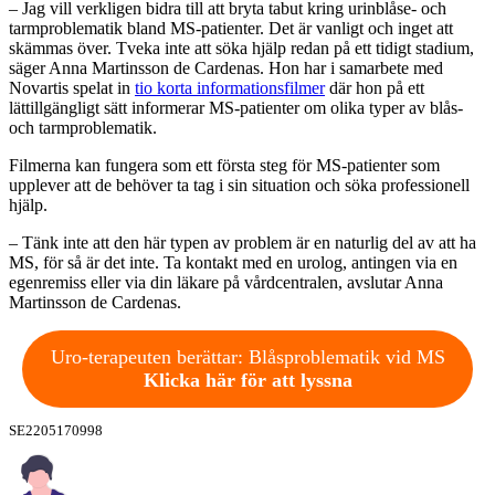
– Jag vill verkligen bidra till att bryta tabut kring urinblåse- och
tarmproblematik bland MS-patienter. Det är vanligt och inget att
skämmas över. Tveka inte att söka hjälp redan på ett tidigt stadium,
säger Anna Martinsson de Cardenas. Hon har i samarbete med
Novartis spelat in
tio korta informationsfilmer
där hon på ett
lättillgängligt sätt informerar MS-patienter om olika typer av blås-
och tarmproblematik.
Filmerna kan fungera som ett första steg för MS-patienter som
upplever att de behöver ta tag i sin situation och söka professionell
hjälp.
– Tänk inte att den här typen av problem är en naturlig del av att ha
MS, för så är det inte. Ta kontakt med en urolog, antingen via en
egenremiss eller via din läkare på vårdcentralen, avslutar Anna
Martinsson de Cardenas.
Uro-terapeuten berättar: Blåsproblematik vid MS
Klicka här för att lyssna
SE2205170998