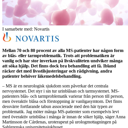
I samarbete med: Novartis
Mellan 70 och 80 procent av alla MS-patienter har någon form
av blås- eller tarmproblematik. Trots att problematiken är
vanlig och har stor inverkan på livskvaliteten undviker många
att söka hjälp. Det finns dock bra behandling att få. Ibland
räcker det med livsstilsjusteringar och rådgivning, andra
patienter behöver läkemedelsbehandling.
– MS är en neurologisk sjukdom som påverkar det centrala
nervsystemet. Det styr i sin tur urinblåsan och tarmsystemet. MS-
patienters blås- och tarmproblematik varierar från person till person,
men överaktiv blåsa och förstoppning är vanligasymtom. Det finns
dessvärre fortfarande tabun associerade med den här typen av
problematik. Jag möter många MS-patienter som exempelvis levt
med överaktiv urinblåsa i många år innan de söker hjälp, säger Anna
Martinsson de Cárdenas, uroterapeut på urologmottagningen på
Sahlgrenska universitetssjukhuset.