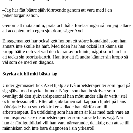
–Jag har fått bättre självförtroende genom att vara med i en
patientorganisation.
Genom att möta andra, prata och hålla föreläsningar så har jag lättare
att acceptera min egen sjukdom, säger Axel.
Engagemanget har också gett honom ett större kontaktnät som han
annars inte skulle ha haft. Med tiden har han också lärt känna sin
kropp bättre och vet vad den klarar av och inte, något som han har
att tacka sin psoriasisartrit. Han tror att få andra känner sin kropp så
väl som de med en diagnos.
Styrka att bli mitt bästa jag
Under gymnasiet fick Axel hjälp av två arbetsterapeuter som bjöd på
sig själva med mycket humor. Något som han beskriver som
ovanligt då den sjukvårdspersonal han mött under alla år varit ”stel
och professionell”. Efter att sjukdomen satt käppar i hjulet på hans
påbörjade bana som elektriker sadlade han därför om till
arbetsterapeut. En utbildning som han snart är klar med tack vare att
han inspirerats av de arbetsterapeuter som korsade hans väg. När
han är färdigutbildad vill han vara närvarande, delaktig och att se till
människan och inte bara diagnosen i sin yrkesroll.