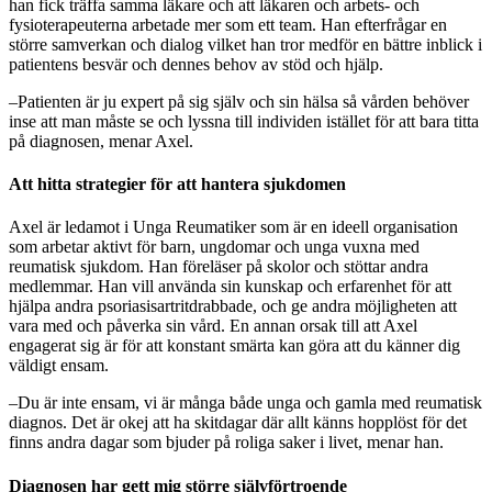
han fick träffa samma läkare och att läkaren och arbets- och
fysioterapeuterna arbetade mer som ett team. Han efterfrågar en
större samverkan och dialog vilket han tror medför en bättre inblick i
patientens besvär och dennes behov av stöd och hjälp.
–Patienten är ju expert på sig själv och sin hälsa så vården behöver
inse att man måste se och lyssna till individen istället för att bara titta
på diagnosen, menar Axel.
Att hitta strategier för att hantera sjukdomen
Axel är ledamot i Unga Reumatiker som är en ideell organisation
som arbetar aktivt för barn, ungdomar och unga vuxna med
reumatisk sjukdom. Han föreläser på skolor och stöttar andra
medlemmar. Han vill använda sin kunskap och erfarenhet för att
hjälpa andra psoriasisartritdrabbade, och ge andra möjligheten att
vara med och påverka sin vård. En annan orsak till att Axel
engagerat sig är för att konstant smärta kan göra att du känner dig
väldigt ensam.
–Du är inte ensam, vi är många både unga och gamla med reumatisk
diagnos. Det är okej att ha skitdagar där allt känns hopplöst för det
finns andra dagar som bjuder på roliga saker i livet, menar han.
Diagnosen har gett mig större självförtroende