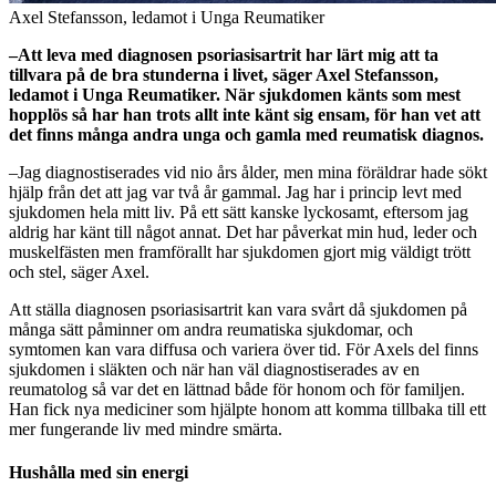
Axel Stefansson, ledamot i Unga Reumatiker
–Att leva med diagnosen psoriasisartrit har lärt mig att ta
tillvara på de bra stunderna i livet, säger Axel Stefansson,
ledamot i Unga Reumatiker. När sjukdomen känts som mest
hopplös så har han trots allt inte känt sig ensam, för han vet att
det finns många andra unga och gamla med reumatisk diagnos.
–Jag diagnostiserades vid nio års ålder, men mina föräldrar hade sökt
hjälp från det att jag var två år gammal. Jag har i princip levt med
sjukdomen hela mitt liv. På ett sätt kanske lyckosamt, eftersom jag
aldrig har känt till något annat. Det har påverkat min hud, leder och
muskelfästen men framförallt har sjukdomen gjort mig väldigt trött
och stel, säger Axel.
Att ställa diagnosen psoriasisartrit kan vara svårt då sjukdomen på
många sätt påminner om andra reumatiska sjukdomar, och
symtomen kan vara diffusa och variera över tid. För Axels del finns
sjukdomen i släkten och när han väl diagnostiserades av en
reumatolog så var det en lättnad både för honom och för familjen.
Han fick nya mediciner som hjälpte honom att komma tillbaka till ett
mer fungerande liv med mindre smärta.
Hushålla med sin energi