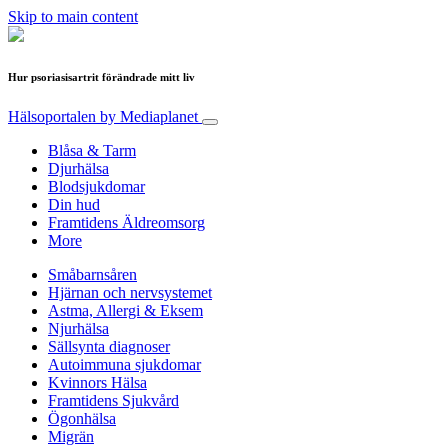
Skip to main content
Hur psoriasisartrit förändrade mitt liv
Hälsoportalen
by Mediaplanet
Blåsa & Tarm
Djurhälsa
Blodsjukdomar
Din hud
Framtidens Äldreomsorg
More
Småbarnsåren
Hjärnan och nervsystemet
Astma, Allergi & Eksem
Njurhälsa
Sällsynta diagnoser
Autoimmuna sjukdomar
Kvinnors Hälsa
Framtidens Sjukvård
Ögonhälsa
Migrän