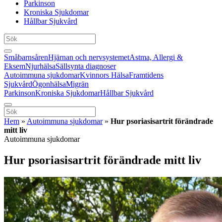
Parkinson
Kroniska Sjukdomar
Hållbar Sjukvård
Småbarnsåren
Hjärnan och nervsystemet
Astma, Allergi &
Eksem
Njurhälsa
Sällsynta diagnoser
Autoimmuna sjukdomar
Kvinnors Hälsa
Framtidens
Sjukvård
Ögonhälsa
Migrän
Parkinson
Kroniska Sjukdomar
Hållbar Sjukvård
Hem
»
Autoimmuna sjukdomar
»
Hur psoriasisartrit förändrade
mitt liv
Autoimmuna sjukdomar
Hur psoriasisartrit förändrade mitt liv