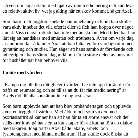
–Även om jag är stabil med hjälp av min medicinering och kan leva
ett relativt aktivt liv, vet jag aldrig när ett skov kommer, säger Axel.
Som barn- och ungdom spelade han innebandy och om han skulle
vara aktiv innebar det vila efteråt eller så fick han hoppa över något
annat. Vissa dagar orkade han inte mer än skolan. Med tiden har han
lärt sig att handskas med smärtan och tröttheten. Även om varje dag
är annorlunda, så känner Axel att han hittat en bra vardagsrutin med
gymträning och studier. Han säger att hans sambo är förstående och
inbegripen i hans sämre dagar då hon får ta större delen av ansvaret
för hushållet när han behöver vila.
I möte med vården
”Kämpa dig till dina rättigheter i vården. Ge inte upp förrän du får
träffa en reumatolog och se till så att du får rätt medicinering” är
Axels råd till alla som ännu inte diagnostiserats.
Som barn upplevde han att han blev omhändertagen och upplevde
även en trygghet i vården. Med åldern och som vuxen med
psoriasisartrit så känner han att han får ta ett större ansvar och det
ställs mer krav på hans egna kunskaper för att kunna föra en dialog
med läkaren. Idag träffar Axel både läkare, arbets- och
fysioterapeuter med jämna mellanrum. Han skulle dock önska att