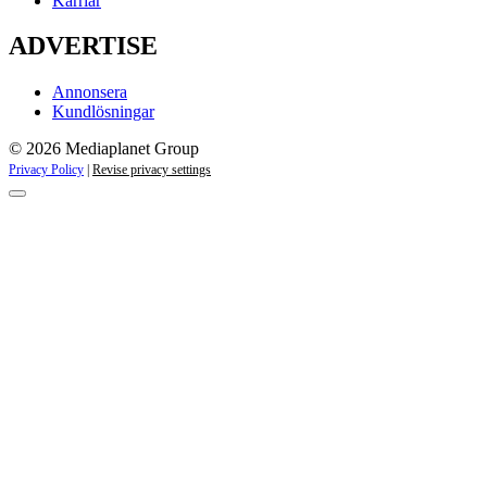
Karriär
ADVERTISE
Annonsera
Kundlösningar
© 2026 Mediaplanet Group
Privacy Policy
|
Revise privacy settings