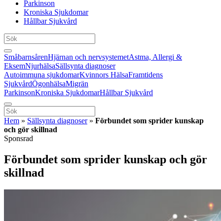
Parkinson
Kroniska Sjukdomar
Hållbar Sjukvård
Småbarnsåren
Hjärnan och nervsystemet
Astma, Allergi &
Eksem
Njurhälsa
Sällsynta diagnoser
Autoimmuna sjukdomar
Kvinnors Hälsa
Framtidens
Sjukvård
Ögonhälsa
Migrän
Parkinson
Kroniska Sjukdomar
Hållbar Sjukvård
Hem
»
Sällsynta diagnoser
»
Förbundet som sprider kunskap
och gör skillnad
Sponsrad
Förbundet som sprider kunskap och gör
skillnad