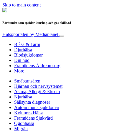
Skip to main content
Förbundet som sprider kunskap och gör skillnad
Hälsoportalen
by Mediaplanet
Blåsa & Tarm
Djurhälsa
Blodsjukdomar
Din hud
Framtidens Äldreomsorg
More
Småbarnsåren
Hjärnan och nervsystemet
Astma, Allergi & Eksem
Njurhälsa
Sällsynta diagnoser
Autoimmuna sjukdomar
Kvinnors Hälsa
Framtidens Sjukvård
Ögonhälsa
Migrän