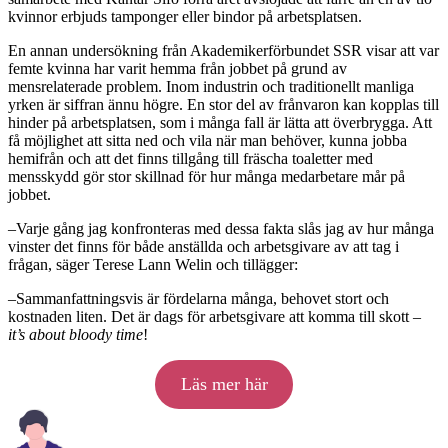
kvinnor erbjuds tamponger eller bindor på arbetsplatsen.
En annan undersökning från Akademikerförbundet SSR visar att var
femte kvinna har varit hemma från jobbet på grund av
mensrelaterade problem. Inom industrin och traditionellt manliga
yrken är siffran ännu högre. En stor del av frånvaron kan kopplas till
hinder på arbetsplatsen, som i många fall är lätta att överbrygga. Att
få möjlighet att sitta ned och vila när man behöver, kunna jobba
hemifrån och att det finns tillgång till fräscha toaletter med
mensskydd gör stor skillnad för hur många medarbetare mår på
jobbet.
–Varje gång jag konfronteras med dessa fakta slås jag av hur många
vinster det finns för både anställda och arbetsgivare av att tag i
frågan, säger Terese Lann Welin och tillägger:
–Sammanfattningsvis är fördelarna många, behovet stort och
kostnaden liten. Det är dags för arbetsgivare att komma till skott –
it’s about bloody time
!
Läs mer här