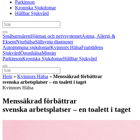
Parkinson
Kroniska Sjukdomar
Hållbar Sjukvård
Småbarnsåren
Hjärnan och nervsystemet
Astma, Allergi &
Eksem
Njurhälsa
Sällsynta diagnoser
Autoimmuna sjukdomar
Kvinnors Hälsa
Framtidens
Sjukvård
Ögonhälsa
Migrän
Parkinson
Kroniska Sjukdomar
Hållbar Sjukvård
Hem
»
Kvinnors Hälsa
»
Menssäkrad förbättrar
svenska arbetsplatser – en toalett i taget
Kvinnors Hälsa
Menssäkrad förbättrar
svenska arbetsplatser – en toalett i taget