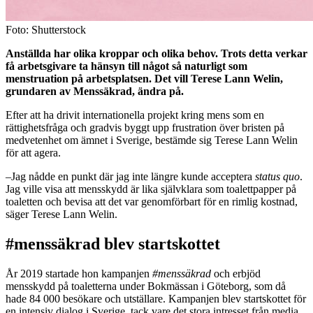
Foto: Shutterstock
Anställda har olika kroppar och olika behov. Trots detta verkar
få arbetsgivare ta hänsyn till något så naturligt som
menstruation på arbetsplatsen. Det vill Terese Lann Welin,
grundaren av Menssäkrad, ändra på.
Efter att ha drivit internationella projekt kring mens som en
rättighetsfråga och gradvis byggt upp frustration över bristen på
medvetenhet om ämnet i Sverige, bestämde sig Terese Lann Welin
för att agera.
–Jag nådde en punkt där jag inte längre kunde acceptera
status quo
.
Jag ville visa att mensskydd är lika självklara som toalettpapper på
toaletten och bevisa att det var genomförbart för en rimlig kostnad,
säger Terese Lann Welin.
#menssäkrad blev startskottet
År 2019 startade hon kampanjen
#menssäkrad
och erbjöd
mensskydd på toaletterna under Bokmässan i Göteborg, som då
hade 84 000 besökare och utställare. Kampanjen blev startskottet för
en intensiv dialog i Sverige, tack vare det stora intresset från media.