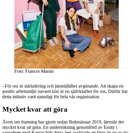
Foto: Frances Marais
–För oss är inkludering och jämställdhet avgörande. Att skapa en
positiv arbetsmiljö oavsett kön är en självklarhet för oss. Därför har
detta initiativ varit naturligt för hela vår organisation.
Mycket kvar att göra
Även om framsteg har gjorts sedan Bokmässan 2019, återstår det
mycket kvar att göra. En undersökning genomförd av Essity i
samarbete med Kantar Sifo förra året avslöjade att färre än en av tio