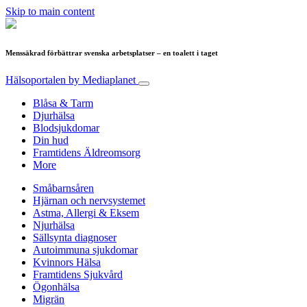
Skip to main content
Menssäkrad förbättrar svenska arbetsplatser – en toalett i taget
Hälsoportalen
by Mediaplanet
Blåsa & Tarm
Djurhälsa
Blodsjukdomar
Din hud
Framtidens Äldreomsorg
More
Småbarnsåren
Hjärnan och nervsystemet
Astma, Allergi & Eksem
Njurhälsa
Sällsynta diagnoser
Autoimmuna sjukdomar
Kvinnors Hälsa
Framtidens Sjukvård
Ögonhälsa
Migrän