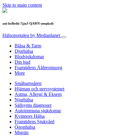
Skip to main content
ani-kolleshi-7jjnJ-QA9fY-unsplash
Hälsoportalen
by Mediaplanet
Blåsa & Tarm
Djurhälsa
Blodsjukdomar
Din hud
Framtidens Äldreomsorg
More
Småbarnsåren
Hjärnan och nervsystemet
Astma, Allergi & Eksem
Njurhälsa
Sällsynta diagnoser
Autoimmuna sjukdomar
Kvinnors Hälsa
Framtidens Sjukvård
Ögonhälsa
Migrän