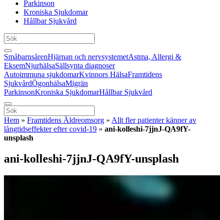
Parkinson
Kroniska Sjukdomar
Hållbar Sjukvård
Småbarnsåren
Hjärnan och nervsystemet
Astma, Allergi &
Eksem
Njurhälsa
Sällsynta diagnoser
Autoimmuna sjukdomar
Kvinnors Hälsa
Framtidens
Sjukvård
Ögonhälsa
Migrän
Parkinson
Kroniska Sjukdomar
Hållbar Sjukvård
Hem
»
Framtidens Äldreomsorg
»
Allt fler patienter känner av
långtidseffekter efter covid-19
»
ani-kolleshi-7jjnJ-QA9fY-
unsplash
ani-kolleshi-7jjnJ-QA9fY-unsplash