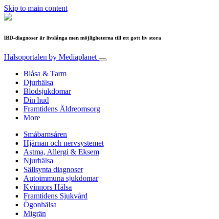
Skip to main content
IBD-diagnoser är livslånga men möjligheterna till ett gott liv stora
Hälsoportalen
by Mediaplanet
Blåsa & Tarm
Djurhälsa
Blodsjukdomar
Din hud
Framtidens Äldreomsorg
More
Småbarnsåren
Hjärnan och nervsystemet
Astma, Allergi & Eksem
Njurhälsa
Sällsynta diagnoser
Autoimmuna sjukdomar
Kvinnors Hälsa
Framtidens Sjukvård
Ögonhälsa
Migrän