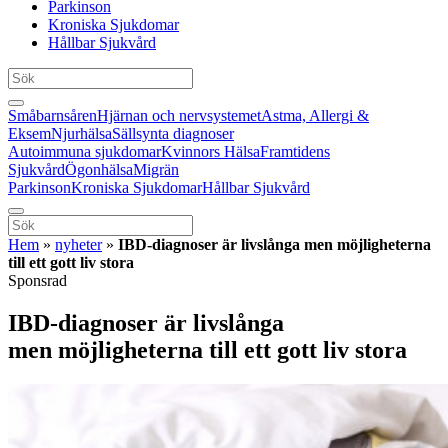
Parkinson
Kroniska Sjukdomar
Hållbar Sjukvård
Småbarnsåren
Hjärnan och nervsystemet
Astma, Allergi &
Eksem
Njurhälsa
Sällsynta diagnoser
Autoimmuna sjukdomar
Kvinnors Hälsa
Framtidens
Sjukvård
Ögonhälsa
Migrän
Parkinson
Kroniska Sjukdomar
Hållbar Sjukvård
Hem
»
nyheter
»
IBD-diagnoser är livslånga men möjligheterna
till ett gott liv stora
Sponsrad
IBD-diagnoser är livslånga
men möjligheterna till ett gott liv stora