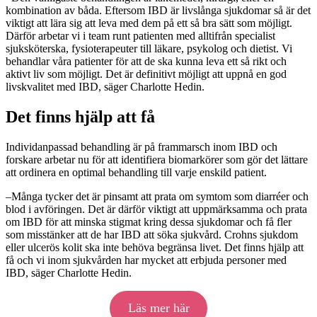
kombination av båda. Eftersom IBD är livslånga sjukdomar så är det
viktigt att lära sig att leva med dem på ett så bra sätt som möjligt.
Därför arbetar vi i team runt patienten med alltifrån specialist
sjuksköterska, fysioterapeuter till läkare, psykolog och dietist. Vi
behandlar våra patienter för att de ska kunna leva ett så rikt och
aktivt liv som möjligt. Det är definitivt möjligt att uppnå en god
livskvalitet med IBD, säger Charlotte Hedin.
Det finns hjälp att få
Individanpassad behandling är på frammarsch inom IBD och
forskare arbetar nu för att identifiera biomarkörer som gör det lättare
att ordinera en optimal behandling till varje enskild patient.
–Många tycker det är pinsamt att prata om symtom som diarréer och
blod i avföringen. Det är därför viktigt att uppmärksamma och prata
om IBD för att minska stigmat kring dessa sjukdomar och få fler
som misstänker att de har IBD att söka sjukvård. Crohns sjukdom
eller ulcerös kolit ska inte behöva begränsa livet. Det finns hjälp att
få och vi inom sjukvården har mycket att erbjuda personer med
IBD, säger Charlotte Hedin.
Läs mer här