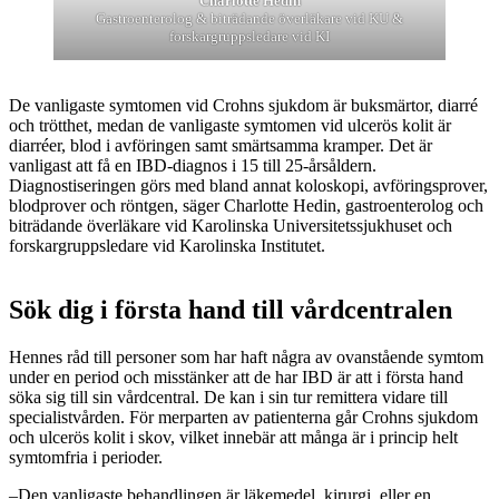
Charlotte Hedin
Gastroenterolog & biträdande överläkare vid KU &
forskargruppsledare vid KI
De vanligaste symtomen vid Crohns sjukdom är buksmärtor, diarré
och trötthet, medan de vanligaste symtomen vid ulcerös kolit är
diarréer, blod i avföringen samt smärtsamma kramper. Det är
vanligast att få en IBD-diagnos i 15 till 25-årsåldern.
Diagnostiseringen görs med bland annat koloskopi, avföringsprover,
blodprover och röntgen, säger Charlotte Hedin, gastroenterolog och
biträdande överläkare vid Karolinska Universitetssjukhuset och
forskargruppsledare vid Karolinska Institutet.
Sök dig i första hand till vårdcentralen
Hennes råd till personer som har haft några av ovanstående symtom
under en period och misstänker att de har IBD är att i första hand
söka sig till sin vårdcentral. De kan i sin tur remittera vidare till
specialistvården. För merparten av patienterna går Crohns sjukdom
och ulcerös kolit i skov, vilket innebär att många är i princip helt
symtomfria i perioder.
–Den vanligaste behandlingen är läkemedel, kirurgi, eller en