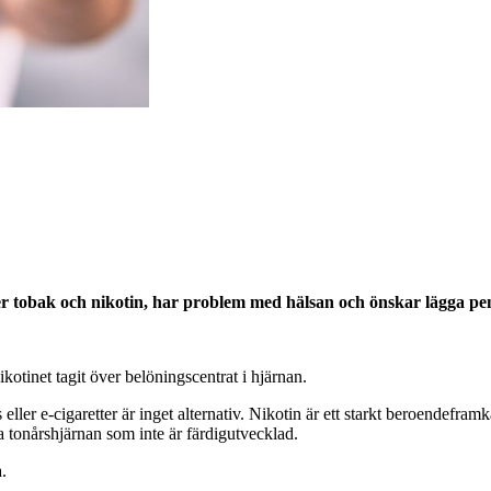
efter tobak och nikotin, har problem med hälsan och önskar lägga
kotinet tagit över belöningscentrat i hjärnan.
s eller e-cigaretter är inget alternativ. Nikotin är ett starkt beroendef
ga tonårshjärnan som inte är färdigutvecklad.
ta.