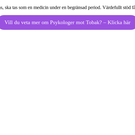
nens, ska tas som en medicin under en begränsad period. Värdefullt stöd 
Vill du veta mer om Psykologer mot Tobak? – Klicka här