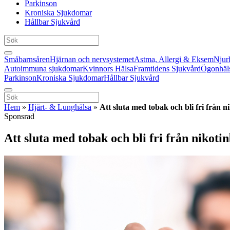
Parkinson
Kroniska Sjukdomar
Hållbar Sjukvård
Småbarnsåren
Hjärnan och nervsystemet
Astma, Allergi & Eksem
Njur
Autoimmuna sjukdomar
Kvinnors Hälsa
Framtidens Sjukvård
Ögonhäl
Parkinson
Kroniska Sjukdomar
Hållbar Sjukvård
Hem
»
Hjärt- & Lunghälsa
»
Att sluta med tobak och bli fri från 
Sponsrad
Att sluta med tobak och bli fri från nikoti