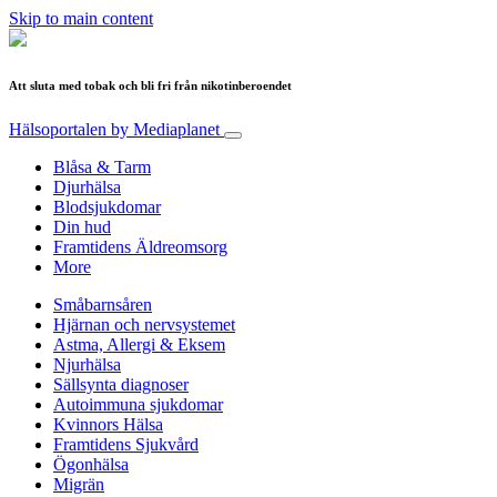
Skip to main content
Att sluta med tobak och bli fri från nikotinberoendet
Hälsoportalen
by Mediaplanet
Blåsa & Tarm
Djurhälsa
Blodsjukdomar
Din hud
Framtidens Äldreomsorg
More
Småbarnsåren
Hjärnan och nervsystemet
Astma, Allergi & Eksem
Njurhälsa
Sällsynta diagnoser
Autoimmuna sjukdomar
Kvinnors Hälsa
Framtidens Sjukvård
Ögonhälsa
Migrän