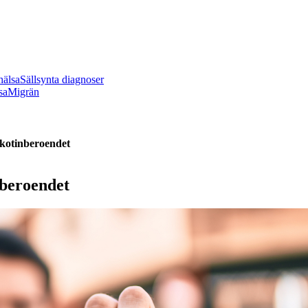
hälsa
Sällsynta diagnoser
sa
Migrän
nikotinberoendet
nberoendet