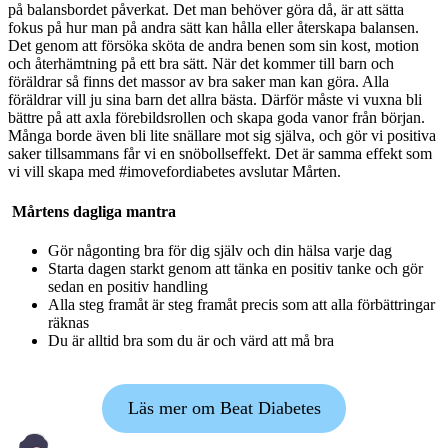
på balansbordet påverkat. Det man behöver göra då, är att sätta
fokus på hur man på andra sätt kan hålla eller återskapa balansen.
Det genom att försöka sköta de andra benen som sin kost, motion
och återhämtning på ett bra sätt. När det kommer till barn och
föräldrar så finns det massor av bra saker man kan göra. Alla
föräldrar vill ju sina barn det allra bästa. Därför måste vi vuxna bli
bättre på att axla förebildsrollen och skapa goda vanor från början.
Många borde även bli lite snällare mot sig själva, och gör vi positiva
saker tillsammans får vi en snöbollseffekt. Det är samma effekt som
vi vill skapa med #imovefordiabetes avslutar Mårten.
Mårtens dagliga mantra
Gör någonting bra för dig själv och din hälsa varje dag
Starta dagen starkt genom att tänka en positiv tanke och gör
sedan en positiv handling
Alla steg framåt är steg framåt precis som att alla förbättringar
räknas
Du är alltid bra som du är och värd att må bra
Läs mer om Beat Diabetes