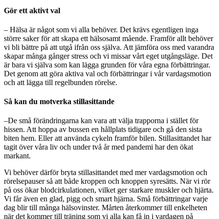
Gör ett aktivt val
– Hälsa är något som vi alla behöver. Det krävs egentligen inga
större saker för att skapa ett hälsosamt mående. Framför allt behöver
vi bli bättre på att utgå ifrån oss själva. Att jämföra oss med varandra
skapar många gånger stress och vi missar vårt eget utgångsläge. Det
är bara vi själva som kan lägga grunden för våra egna förbättringar.
Det genom att göra aktiva val och förbättringar i vår vardagsmotion
och att lägga till regelbunden rörelse.
Så kan du motverka stillasittande
–De små förändringarna kan vara att välja trapporna i stället för
hissen. Att hoppa av bussen en hållplats tidigare och gå den sista
biten hem. Eller att använda cykeln framför bilen. Stillasittandet har
tagit över våra liv och under två år med pandemi har den ökat
markant.
Vi behöver därför bryta stillasittandet med mer vardagsmotion och
rörelsepauser så att både kroppen och knoppen syresätts. När vi rör
på oss ökar blodcirkulationen, vilket ger starkare muskler och hjärta.
Vi får även en glad, pigg och smart hjärna. Små förbättringar varje
dag blir till många hälsovinster. Mårten återkommer till enkelheten
när det kommer till träning som vi alla kan få in i vardagen på