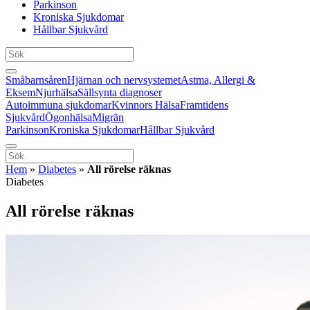
Parkinson
Kroniska Sjukdomar
Hållbar Sjukvård
Småbarnsåren
Hjärnan och nervsystemet
Astma, Allergi &
Eksem
Njurhälsa
Sällsynta diagnoser
Autoimmuna sjukdomar
Kvinnors Hälsa
Framtidens
Sjukvård
Ögonhälsa
Migrän
Parkinson
Kroniska Sjukdomar
Hållbar Sjukvård
Hem
»
Diabetes
»
All rörelse räknas
Diabetes
All rörelse räknas