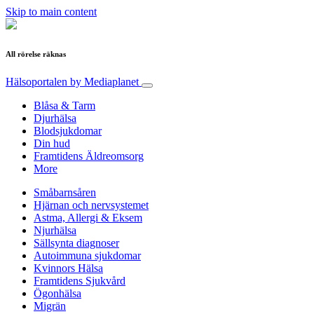
Skip to main content
All rörelse räknas
Hälsoportalen
by Mediaplanet
Blåsa & Tarm
Djurhälsa
Blodsjukdomar
Din hud
Framtidens Äldreomsorg
More
Småbarnsåren
Hjärnan och nervsystemet
Astma, Allergi & Eksem
Njurhälsa
Sällsynta diagnoser
Autoimmuna sjukdomar
Kvinnors Hälsa
Framtidens Sjukvård
Ögonhälsa
Migrän