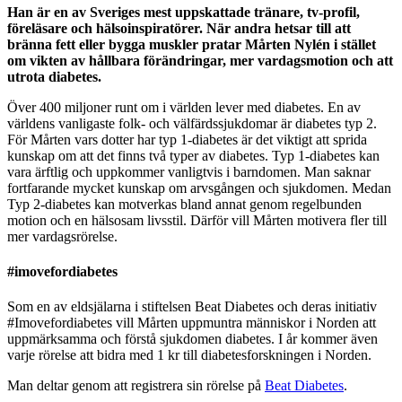
Han är en av Sveriges mest uppskattade tränare, tv-profil,
föreläsare och hälsoinspiratörer. När andra hetsar till att
bränna fett eller bygga muskler pratar Mårten Nylén i stället
om vikten av hållbara förändringar, mer vardagsmotion och att
utrota diabetes.
Över 400 miljoner runt om i världen lever med diabetes. En av
världens vanligaste folk- och välfärdssjukdomar är diabetes typ 2.
För Mårten vars dotter har typ 1-diabetes är det viktigt att sprida
kunskap om att det finns två typer av diabetes. Typ 1-diabetes kan
vara ärftlig och uppkommer vanligtvis i barndomen. Man saknar
fortfarande mycket kunskap om arvsgången och sjukdomen. Medan
Typ 2-diabetes kan motverkas bland annat genom regelbunden
motion och en hälsosam livsstil. Därför vill Mårten motivera fler till
mer vardagsrörelse.
#imovefordiabetes
Som en av eldsjälarna i stiftelsen Beat Diabetes och deras initiativ
#Imovefordiabetes vill Mårten uppmuntra människor i Norden att
uppmärksamma och förstå sjukdomen diabetes. I år kommer även
varje rörelse att bidra med 1 kr till diabetesforskningen i Norden.
Man deltar genom att registrera sin rörelse på
Beat Diabetes
.