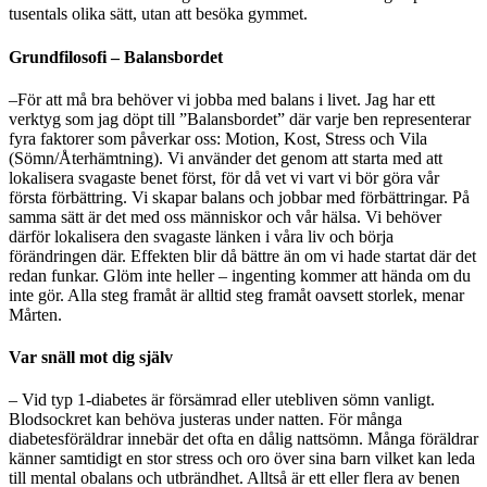
tusentals olika sätt, utan att besöka gymmet.
Grundfilosofi – Balansbordet
–För att må bra behöver vi jobba med balans i livet. Jag har ett
verktyg som jag döpt till ”Balansbordet” där varje ben representerar
fyra faktorer som påverkar oss: Motion, Kost, Stress och Vila
(Sömn/Återhämtning). Vi använder det genom att starta med att
lokalisera svagaste benet först, för då vet vi vart vi bör göra vår
första förbättring. Vi skapar balans och jobbar med förbättringar. På
samma sätt är det med oss människor och vår hälsa. Vi behöver
därför lokalisera den svagaste länken i våra liv och börja
förändringen där. Effekten blir då bättre än om vi hade startat där det
redan funkar. Glöm inte heller – ingenting kommer att hända om du
inte gör. Alla steg framåt är alltid steg framåt oavsett storlek, menar
Mårten.
Var snäll mot dig själv
– Vid typ 1-diabetes är försämrad eller utebliven sömn vanligt.
Blodsockret kan behöva justeras under natten. För många
diabetesföräldrar innebär det ofta en dålig nattsömn. Många föräldrar
känner samtidigt en stor stress och oro över sina barn vilket kan leda
till mental obalans och utbrändhet. Alltså är ett eller flera av benen