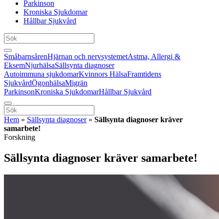
Parkinson
Kroniska Sjukdomar
Hållbar Sjukvård
Småbarnsåren
Hjärnan och nervsystemet
Astma, Allergi &
Eksem
Njurhälsa
Sällsynta diagnoser
Autoimmuna sjukdomar
Kvinnors Hälsa
Framtidens
Sjukvård
Ögonhälsa
Migrän
Parkinson
Kroniska Sjukdomar
Hållbar Sjukvård
Hem
»
Sällsynta diagnoser
»
Sällsynta diagnoser kräver
samarbete!
Forskning
Sällsynta diagnoser kräver samarbete!