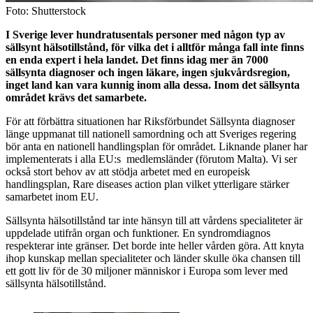
Foto: Shutterstock
I Sverige lever hundratusentals personer med någon typ av
sällsynt hälsotillstånd, för vilka det i alltför många fall inte finns
en enda expert i hela landet. Det finns idag mer än 7000
sällsynta diagnoser och ingen läkare, ingen sjukvårdsregion,
inget land kan vara kunnig inom alla dessa. Inom det sällsynta
området krävs det samarbete.
För att förbättra situationen har Riksförbundet Sällsynta diagnoser
länge uppmanat till nationell samordning och att Sveriges regering
bör anta en nationell handlingsplan för området. Liknande planer har
implementerats i alla EU:s medlemsländer (förutom Malta). Vi ser
också stort behov av att stödja arbetet med en europeisk
handlingsplan, Rare diseases action plan vilket ytterligare stärker
samarbetet inom EU.
Sällsynta hälsotillstånd tar inte hänsyn till att vårdens specialiteter är
uppdelade utifrån organ och funktioner. En syndromdiagnos
respekterar inte gränser. Det borde inte heller vården göra. Att knyta
ihop kunskap mellan specialiteter och länder skulle öka chansen till
ett gott liv för de 30 miljoner människor i Europa som lever med
sällsynta hälsotillstånd.