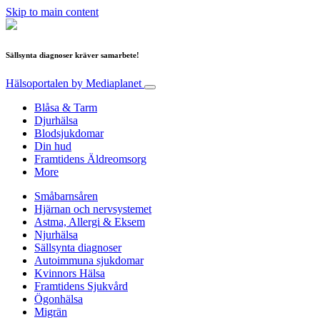
Skip to main content
Sällsynta diagnoser kräver samarbete!
Hälsoportalen
by Mediaplanet
Blåsa & Tarm
Djurhälsa
Blodsjukdomar
Din hud
Framtidens Äldreomsorg
More
Småbarnsåren
Hjärnan och nervsystemet
Astma, Allergi & Eksem
Njurhälsa
Sällsynta diagnoser
Autoimmuna sjukdomar
Kvinnors Hälsa
Framtidens Sjukvård
Ögonhälsa
Migrän