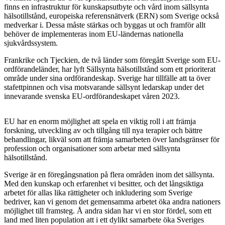
finns en infrastruktur för kunskapsutbyte och vård inom sällsynta
hälsotillstånd, europeiska referensnätverk (ERN) som Sverige också
medverkar i. Dessa måste stärkas och byggas ut och framför allt
behöver de implementeras inom EU-ländernas nationella
sjukvårdssystem.
Frankrike och Tjeckien, de två länder som föregått Sverige som EU-
ordförandeländer, har lyft Sällsynta hälsotillstånd som ett prioriterat
område under sina ordförandeskap. Sverige har tillfälle att ta över
stafettpinnen och visa motsvarande sällsynt ledarskap under det
innevarande svenska EU-ordförandeskapet våren 2023.
EU har en enorm möjlighet att spela en viktig roll i att främja
forskning, utveckling av och tillgång till nya terapier och bättre
behandlingar, likväl som att främja samarbeten över landsgränser för
profession och organisationer som arbetar med sällsynta
hälsotillstånd.
Sverige är en föregångsnation på flera områden inom det sällsynta.
Med den kunskap och erfarenhet vi besitter, och det långsiktiga
arbetet för allas lika rättigheter och inkludering som Sverige
bedriver, kan vi genom det gemensamma arbetet öka andra nationers
möjlighet till framsteg. Å andra sidan har vi en stor fördel, som ett
land med liten population att i ett dylikt samarbete öka Sveriges