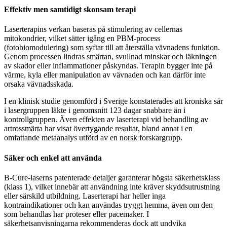
Effektiv men samtidigt skonsam terapi
Laserterapins verkan baseras på stimulering av cellernas
mitokondrier, vilket sätter igång en PBM-process
(fotobiomodulering) som syftar till att återställa vävnadens funktion.
Genom processen lindras smärtan, svullnad minskar och läkningen
av skador eller inflammationer påskyndas. Terapin bygger inte på
värme, kyla eller manipulation av vävnaden och kan därför inte
orsaka vävnadsskada.
I en klinisk studie genomförd i Sverige konstaterades att kroniska sår
i lasergruppen läkte i genomsnitt 123 dagar snabbare än i
kontrollgruppen. Även effekten av laserterapi vid behandling av
artrossmärta har visat övertygande resultat, bland annat i en
omfattande metaanalys utförd av en norsk forskargrupp.
Säker och enkel att använda
B-Cure-laserns patenterade detaljer garanterar högsta säkerhetsklass
(klass 1), vilket innebär att användning inte kräver skyddsutrustning
eller särskild utbildning. Laserterapi har heller inga
kontraindikationer och kan användas tryggt hemma, även om den
som behandlas har proteser eller pacemaker. I
säkerhetsanvisningarna rekommenderas dock att undvika