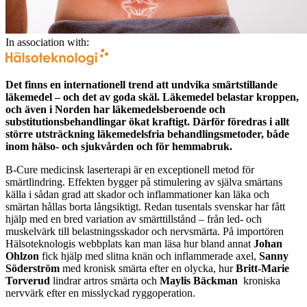
In association with:
Det finns en internationell trend att undvika smärtstillande
läkemedel – och det av goda skäl. Läkemedel belastar kroppen,
och även i Norden har läkemedelsberoende och
substitutionsbehandlingar ökat kraftigt. Därför föredras i allt
större utsträckning läkemedelsfria behandlingsmetoder, både
inom hälso- och sjukvården och för hemmabruk.
B-Cure medicinsk laserterapi är en exceptionell metod för
smärtlindring. Effekten bygger på stimulering av själva smärtans
källa i sådan grad att skador och inflammationer kan läka och
smärtan hållas borta långsiktigt. Redan tusentals svenskar har fått
hjälp med en bred variation av smärttillstånd – från led- och
muskelvärk till belastningsskador och nervsmärta. På importören
Hälsoteknologis webbplats kan man läsa hur bland annat
Johan
Ohlzon
fick hjälp med slitna knän och inflammerade axel,
Sanny
Söderström
med kronisk smärta efter en olycka, hur
Britt-Marie
Torverud
lindrar artros smärta och
Maylis Bäckman
kroniska
nervvärk efter en misslyckad ryggoperation.