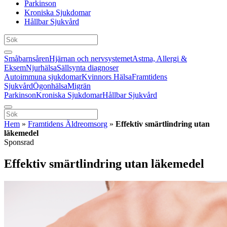
Parkinson
Kroniska Sjukdomar
Hållbar Sjukvård
Småbarnsåren
Hjärnan och nervsystemet
Astma, Allergi &
Eksem
Njurhälsa
Sällsynta diagnoser
Autoimmuna sjukdomar
Kvinnors Hälsa
Framtidens
Sjukvård
Ögonhälsa
Migrän
Parkinson
Kroniska Sjukdomar
Hållbar Sjukvård
Hem
»
Framtidens Äldreomsorg
»
Effektiv smärtlindring utan
läkemedel
Sponsrad
Effektiv smärtlindring utan läkemedel