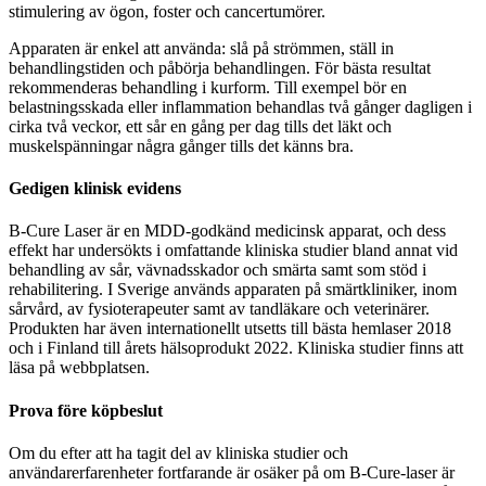
stimulering av ögon, foster och cancertumörer.
Apparaten är enkel att använda: slå på strömmen, ställ in
behandlingstiden och påbörja behandlingen. För bästa resultat
rekommenderas behandling i kurform. Till exempel bör en
belastningsskada eller inflammation behandlas två gånger dagligen i
cirka två veckor, ett sår en gång per dag tills det läkt och
muskelspänningar några gånger tills det känns bra.
Gedigen klinisk evidens
B-Cure Laser är en MDD-godkänd medicinsk apparat, och dess
effekt har undersökts i omfattande kliniska studier bland annat vid
behandling av sår, vävnadsskador och smärta samt som stöd i
rehabilitering. I Sverige används apparaten på smärtkliniker, inom
sårvård, av fysioterapeuter samt av tandläkare och veterinärer.
Produkten har även internationellt utsetts till bästa hemlaser 2018
och i Finland till årets hälsoprodukt 2022. Kliniska studier finns att
läsa på webbplatsen.
Prova före köpbeslut
Om du efter att ha tagit del av kliniska studier och
användarerfarenheter fortfarande är osäker på om B-Cure-laser är