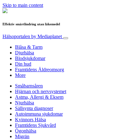
Skip to main content
Effektiv smärtlindring utan läkemedel
Hälsoportalen
by Mediaplanet
Blåsa & Tarm
Djurhälsa
Blodsjukdomar
Din hud
Framtidens Äldreomsorg
More
Småbarnsåren
Hjärnan och nervsystemet
Astma, Allergi & Eksem
Njurhälsa
Sällsynta diagnoser
Autoimmuna sjukdomar
Kvinnors Hälsa
Framtidens Sjukvård
Ögonhälsa
Migrän