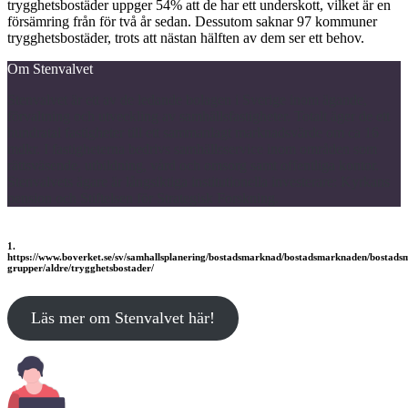
trygghetsbostäder uppger 54% att de har ett underskott, vilket är en
försämring från för två år sedan. Dessutom saknar 97 kommuner
trygghetsbostäder, trots att nästan hälften av dem ser ett behov.
Om Stenvalvet
Stenvalvet är ett av de ledande bolagen i Sverige inom ägande,
förvaltning och utveckling av samhällsfastigheter. Totalt äger de ett
hundratal fastigheter till ett sammanlagt marknadsvärde om ca 16
mdkr. I fastigheterna bedrivs samhällsservice inom områden som
rättsväsende, utbildning, vård och omsorg samt offentliga kontor.
Stenvalvets ägare är långsiktiga institutionella investerare: Kyrkans
pension och Stiftelsen för Strategisk Forskning.
1.
https://www.boverket.se/sv/samhallsplanering/bostadsmarknad/bostadsmarknaden/bostads
grupper/aldre/trygghetsbostader/
Läs mer om Stenvalvet här!