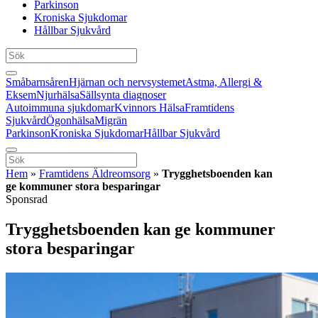
Parkinson
Kroniska Sjukdomar
Hållbar Sjukvård
Småbarnsåren
Hjärnan och nervsystemet
Astma, Allergi &
Eksem
Njurhälsa
Sällsynta diagnoser
Autoimmuna sjukdomar
Kvinnors Hälsa
Framtidens
Sjukvård
Ögonhälsa
Migrän
Parkinson
Kroniska Sjukdomar
Hållbar Sjukvård
Hem
»
Framtidens Äldreomsorg
»
Trygghetsboenden kan
ge kommuner stora besparingar
Sponsrad
Trygghetsboenden kan ge kommuner
stora besparingar