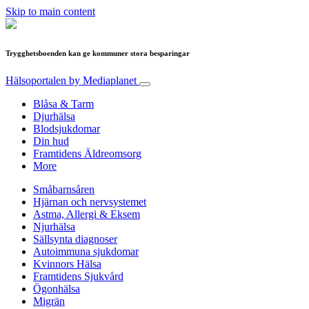
Skip to main content
Trygghetsboenden kan ge kommuner stora besparingar
Hälsoportalen
by Mediaplanet
Blåsa & Tarm
Djurhälsa
Blodsjukdomar
Din hud
Framtidens Äldreomsorg
More
Småbarnsåren
Hjärnan och nervsystemet
Astma, Allergi & Eksem
Njurhälsa
Sällsynta diagnoser
Autoimmuna sjukdomar
Kvinnors Hälsa
Framtidens Sjukvård
Ögonhälsa
Migrän