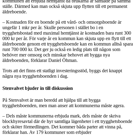
kommunen att erbjuda hemtjänst då brukarna är samlade på samma
ställe. Därmed kan man också skjuta upp flytten till ett permanent
äldreboende.
– Kostnaden för en boende på ett vård- och omsorgsboende är
ungefär 1 mkr per år. Skulle personen i stället bo i en
trygghetsbostad med maximal hemtjänst är kostnaden bara runt 300
000 kr per år. För varje år en kommun kan skjuta upp en flytt till ett
äldreboende genom ett trygghetsboende kan en kommun alltså spara
runt 700 000 kr. Det ger ju också en ledig plats till någon som
behöver mer omsorg och minskar behovet att bygga nya
äldreboenden, förklarar Daniel Öhman.
Trots att det finns ett statligt investeringsstöd, byggs det knappt
några nya trygghetsboenden i dag.
Stenvalvet bjuder in till diskussion
På Stenvalvet är man beredd att hjälpa till att bygga
trygghetsboenden, men man anser att kommunerna måste agera.
– Dels måste kommunerna erbjuda mark, dels måste de skriva
blockhyresavtal där de hyr samtliga lägenheter i ett trygghetsboende
och sköter förmedlingen. Det kommer båda parter att vinna på,
förklarar han. Av 179 kommuner som erbjuder