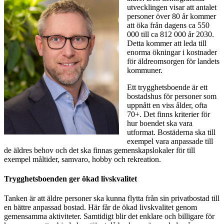
utvecklingen visar att antalet
personer över 80 år kommer
att öka från dagens ca 550
000 till ca 812 000 år 2030.
Detta kommer att leda till
enorma ökningar i kostnader
för äldreomsorgen för landets
kommuner.
Ett trygghetsboende är ett
bostadshus för personer som
uppnått en viss ålder, ofta
70+. Det finns kriterier för
hur boendet ska vara
utformat. Bostäderna ska till
exempel vara anpassade till
de äldres behov och det ska finnas gemenskapslokaler för till
exempel måltider, samvaro, hobby och rekreation.
Trygghetsboenden ger ökad livskvalitet
Tanken är att äldre personer ska kunna flytta från sin privatbostad till
en bättre anpassad bostad. Här får de ökad livskvalitet genom
gemensamma aktiviteter. Samtidigt blir det enklare och billigare för