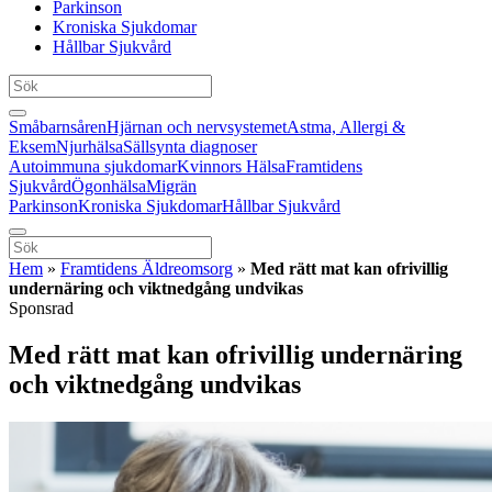
Parkinson
Kroniska Sjukdomar
Hållbar Sjukvård
Småbarnsåren
Hjärnan och nervsystemet
Astma, Allergi &
Eksem
Njurhälsa
Sällsynta diagnoser
Autoimmuna sjukdomar
Kvinnors Hälsa
Framtidens
Sjukvård
Ögonhälsa
Migrän
Parkinson
Kroniska Sjukdomar
Hållbar Sjukvård
Hem
»
Framtidens Äldreomsorg
»
Med rätt mat kan ofrivillig
undernäring och viktnedgång undvikas
Sponsrad
Med rätt mat kan ofrivillig undernäring
och viktnedgång undvikas