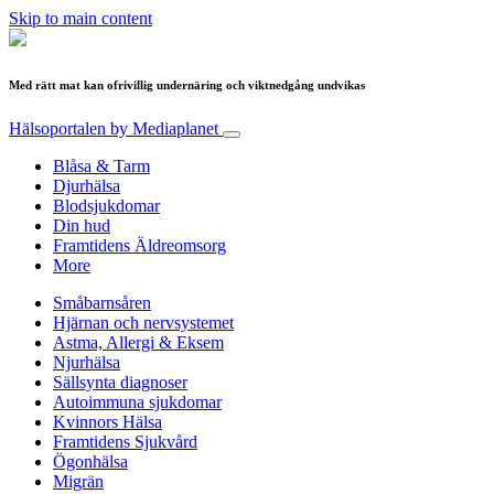
Skip to main content
Med rätt mat kan ofrivillig undernäring och viktnedgång undvikas
Hälsoportalen
by Mediaplanet
Blåsa & Tarm
Djurhälsa
Blodsjukdomar
Din hud
Framtidens Äldreomsorg
More
Småbarnsåren
Hjärnan och nervsystemet
Astma, Allergi & Eksem
Njurhälsa
Sällsynta diagnoser
Autoimmuna sjukdomar
Kvinnors Hälsa
Framtidens Sjukvård
Ögonhälsa
Migrän