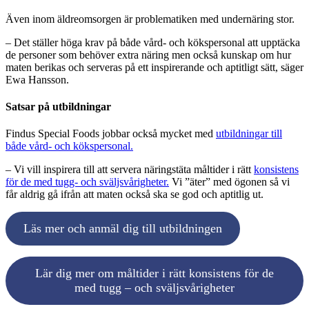
Även inom äldreomsorgen är problematiken med undernäring stor.
– Det ställer höga krav på både vård- och kökspersonal att upptäcka
de personer som behöver extra näring men också kunskap om hur
maten berikas och serveras på ett inspirerande och aptitligt sätt, säger
Ewa Hansson.
Satsar på utbildningar
Findus Special Foods jobbar också mycket med
utbildningar till
både vård- och kökspersonal.
– Vi vill inspirera till att servera näringstäta måltider i rätt
konsistens
för de med tugg- och sväljsvårigheter.
Vi ”äter” med ögonen så vi
får aldrig gå ifrån att maten också ska se god och aptitlig ut.
Läs mer och anmäl dig till utbildningen
Lär dig mer om måltider i rätt konsistens för de
med tugg – och sväljsvårigheter