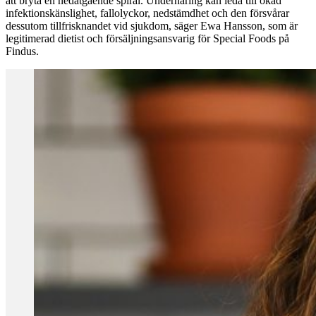
att bryta en nedåtgående spiral. Undernäring kan leda till ökad
infektionskänslighet, fallolyckor, nedstämdhet och den försvårar
dessutom tillfrisknandet vid sjukdom, säger Ewa Hansson, som är
legitimerad dietist och försäljningsansvarig för Special Foods på
Findus.