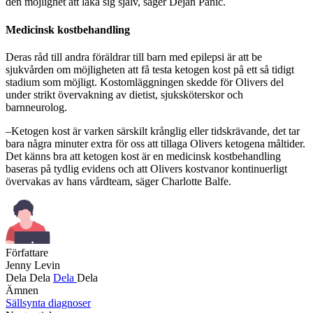
den möjlighet att läka sig själv, säger Dejan Panic.
Medicinsk kostbehandling
Deras råd till andra föräldrar till barn med epilepsi är att be
sjukvården om möjligheten att få testa ketogen kost på ett så tidigt
stadium som möjligt. Kostomläggningen skedde för Olivers del
under strikt övervakning av dietist, sjuksköterskor och
barnneurolog.
–Ketogen kost är varken särskilt krånglig eller tidskrävande, det tar
bara några minuter extra för oss att tillaga Olivers ketogena måltider.
Det känns bra att ketogen kost är en medicinsk kostbehandling
baseras på tydlig evidens och att Olivers kostvanor kontinuerligt
övervakas av hans vårdteam, säger Charlotte Balfe.
Författare
Jenny Levin
Dela
Dela
Dela
Dela
Ämnen
Sällsynta diagnoser