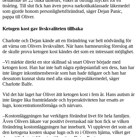
bestående av 22 olika tabletter, vilket är otroligt mycket för en
tioåring. Till slut fick han även prova narkotikaklassade läkemedel
som gjorde honom personlighetsförändrad, säger Dejan Panic,
pappa till Oliver.
Ketogen kost gav livskvaliteten tillbaka
Charlotte och Dejan kände att en förändring var helt nödvändig för
att värna om Olivers livskvalitet. När hans barnneurolog föreslog att
de skulle prova ketogen kost kändes det som en intressant möjlighet.
–Vi märkte direkt en stor skillnad så snart Oliver började med
ketogen kost. Han har inte haft några epilepsianfall sen dess, han har
inte längre inkontinensbesvär som han hade tidigare och han har
dessutom kunnat sluta med alla sina epilepsiläkemedel, säger
Charlotte Balfe.
Vid det här laget har Oliver ätit ketogen kost i fem år. Hans autism är
inte längre lika framträdande och hyperaktiviteten har ersatts av
lugn, koncentrationsförmåga och närvaro.
–Kostomläggningen har verkligen förändrat livet för hela familjen.
Även Olivers läkare var positivt överraskad när hon fick se vilken
förändring kostomläggningen har inneburit. Vi upplever det som att
den ketogena kosten skapar lugn och ro i Olivers hjärna, vilket ger