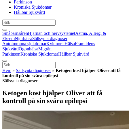
Parkinson
Kroniska Sjukdomar
Hållbar Sjukvård
Småbarnsåren
Hjärnan och nervsystemet
Astma, Allergi &
Eksem
Njurhälsa
Sällsynta diagnoser
Autoimmuna sjukdomar
Kvinnors Hälsa
Framtidens
Sjukvård
Ögonhälsa
Migrän
Parkinson
Kroniska Sjukdomar
Hållbar Sjukvård
Hem
»
Sällsynta diagnoser
»
Ketogen kost hjälper Oliver att få
kontroll på sin svåra epilepsi
Sällsynta diagnoser
Ketogen kost hjälper Oliver att få
kontroll på sin svåra epilepsi