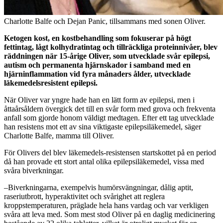
Charlotte Balfe och Dejan Panic, tillsammans med sonen Oliver.
Ketogen kost, en kostbehandling som fokuserar på högt
fettintag, lågt kolhydratintag och tillräckliga proteinnivåer, blev
räddningen när 15-årige Oliver, som utvecklade svår epilepsi,
autism och permanenta hjärnskador i samband med en
hjärninflammation vid fyra månaders ålder, utvecklade
läkemedelsresistent epilepsi.
När Oliver var yngre hade han en lätt form av epilepsi, men i
åttaårsåldern övergick det till en svår form med grova och frekventa
anfall som gjorde honom väldigt medtagen. Efter ett tag utvecklade
han resistens mot ett av sina viktigaste epilepsiläkemedel, säger
Charlotte Balfe, mamma till Oliver.
För Olivers del blev läkemedels-resistensen startskottet på en period
då han provade ett stort antal olika epilepsiläkemedel, vissa med
svåra biverkningar.
–Biverkningarna, exempelvis humörsvängningar, dålig aptit,
raseriutbrott, hyperaktivitet och svårighet att reglera
kroppstemperaturen, präglade hela hans vardag och var verkligen
svåra att leva med. Som mest stod Oliver på en daglig medicinering