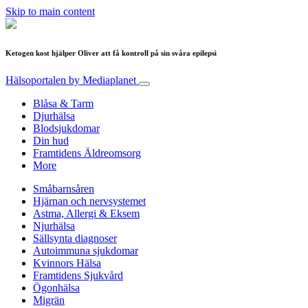
Skip to main content
Ketogen kost hjälper Oliver att få kontroll på sin svåra epilepsi
Hälsoportalen
by Mediaplanet
Blåsa & Tarm
Djurhälsa
Blodsjukdomar
Din hud
Framtidens Äldreomsorg
More
Småbarnsåren
Hjärnan och nervsystemet
Astma, Allergi & Eksem
Njurhälsa
Sällsynta diagnoser
Autoimmuna sjukdomar
Kvinnors Hälsa
Framtidens Sjukvård
Ögonhälsa
Migrän