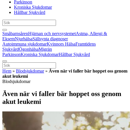
Parkinson
Kroniska Sjukdomar
Hållbar Sjukvård
Småbarnsåren
Hjärnan och nervsystemet
Astma, Allergi &
Eksem
Njurhälsa
Sällsynta diagnoser
Autoimmuna sjukdomar
Kvinnors Hälsa
Framtidens
Sjukvård
Ögonhälsa
Migrän
Parkinson
Kroniska Sjukdomar
Hållbar Sjukvård
Hem
»
Blodsjukdomar
»
Även när vi faller bär hoppet oss genom
akut leukemi
Blodsjukdomar
Även när vi faller bär hoppet oss genom
akut leukemi