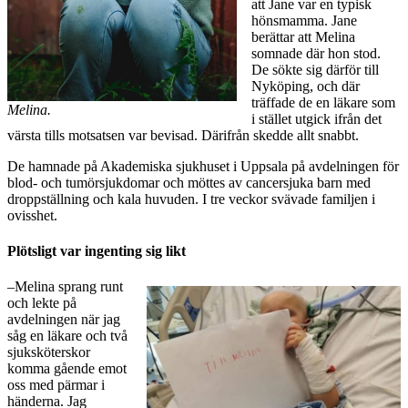
att Jane var en typisk
hönsmamma. Jane
berättar att Melina
somnade där hon stod.
De sökte sig därför till
Nyköping, och där
träffade de en läkare som
Melina.
i stället utgick ifrån det
värsta tills motsatsen var bevisad. Därifrån skedde allt snabbt.
De hamnade på Akademiska sjukhuset i Uppsala på avdelningen för
blod- och tumörsjukdomar och möttes av cancersjuka barn med
droppställning och kala huvuden. I tre veckor svävade familjen i
ovisshet.
Plötsligt var ingenting sig likt
–Melina sprang runt
och lekte på
avdelningen när jag
såg en läkare och två
sjuksköterskor
komma gående emot
oss med pärmar i
händerna. Jag