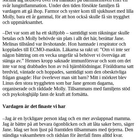
svår lunginflammation. Under den tiden försökte familjen få
vardagen att gå ihop. Farmor och syster kom till sjukhuset med lilla
Molly, bara ett år gammal, för att hon också skulle få sin trygghet
och uppmärksamhet.
–Det var som att ha ett skiftjobb – samtidigt som räkningar skulle
betalas och Molly behövde sin plats i allt det här, berättar Jane.
Melinas tillstånd var livshotande. Hon hamnade i respirator och
kopplades till ECMO-maskin. Läkarna sa rakt ut: ”Om vi inte ser
någon bättring om en vecka ungefär så behöver vi överväga att
stänga av.” Hennes kropp saknade immunförsvar och som om det
inte var nog drabbades hon av två hjärnblödningar. Föräldrarna satt
bredvid, väntade och hoppades, samtidigt som den obeskrivliga
frågan gnagde: Hur överlever man sitt barn? Mitt i mörkret blev
Linus den stora tryggheten som bar Jane genom dagarna,
organiserade och råddade Molly. Tillsammans med familjens stöd
och psykologhjälp fann de kraft att fortsätta.
Vardagen är det finaste vi har
–Jag är en lyckligare person idag och en mer avslappnad mamma.
Jag är bättre på att bevara ögonblicken och att låta saker bero, säger
Jane. Idag ser hon ljust på framtiden tillsammans med tjejerna. Den
ständiga vaksamheten och rädslan för återfall finns alltid kvar.