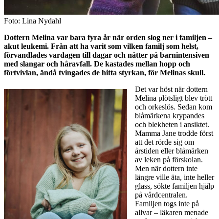
Foto: Lina Nydahl
Dottern Melina var bara fyra år när orden slog ner i familjen –
akut leukemi. Från att ha varit som vilken familj som helst,
förvandlades vardagen till dagar och nätter på barnintensiven
med slangar och håravfall. De kastades mellan hopp och
förtvivlan, ändå tvingades de hitta styrkan, för Melinas skull.
Det var höst när dottern
Melina plötsligt blev trött
och orkeslös. Sedan kom
blåmärkena krypandes
och blekheten i ansiktet.
Mamma Jane trodde först
att det rörde sig om
årstiden eller blåmärken
av leken på förskolan.
Men när dottern inte
längre ville äta, inte heller
glass, sökte familjen hjälp
på vårdcentralen.
Familjen togs inte på
allvar – läkaren menade