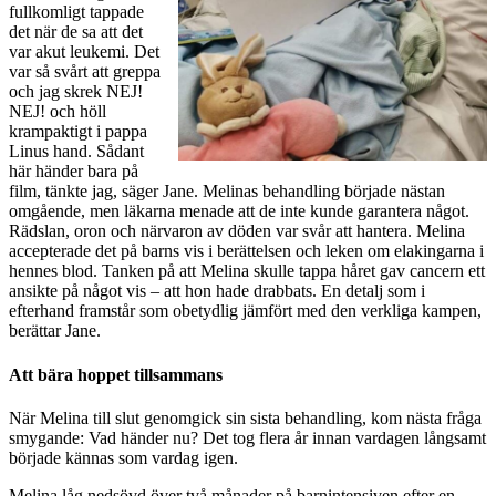
fullkomligt tappade
det när de sa att det
var akut leukemi. Det
var så svårt att greppa
och jag skrek NEJ!
NEJ! och höll
krampaktigt i pappa
Linus hand. Sådant
här händer bara på
film, tänkte jag, säger Jane. Melinas behandling började nästan
omgående, men läkarna menade att de inte kunde garantera något.
Rädslan, oron och närvaron av döden var svår att hantera. Melina
accepterade det på barns vis i berättelsen och leken om elakingarna i
hennes blod. Tanken på att Melina skulle tappa håret gav cancern ett
ansikte på något vis – att hon hade drabbats. En detalj som i
efterhand framstår som obetydlig jämfört med den verkliga kampen,
berättar Jane.
Att bära hoppet tillsammans
När Melina till slut genomgick sin sista behandling, kom nästa fråga
smygande: Vad händer nu? Det tog flera år innan vardagen långsamt
började kännas som vardag igen.
Melina låg nedsövd över två månader på barnintensiven efter en