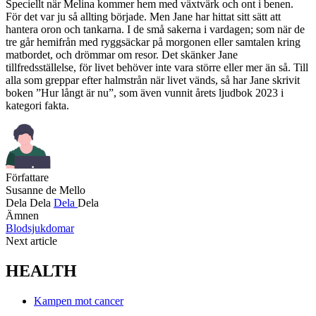
Speciellt när Melina kommer hem med växtvärk och ont i benen.
För det var ju så allting började. Men Jane har hittat sitt sätt att
hantera oron och tankarna. I de små sakerna i vardagen; som när de
tre går hemifrån med ryggsäckar på morgonen eller samtalen kring
matbordet, och drömmar om resor. Det skänker Jane
tillfredsställelse, för livet behöver inte vara större eller mer än så. Till
alla som greppar efter halmstrån när livet vänds, så har Jane skrivit
boken ”Hur långt är nu”, som även vunnit årets ljudbok 2023 i
kategori fakta.
Författare
Susanne de Mello
Dela
Dela
Dela
Dela
Ämnen
Blodsjukdomar
Next article
HEALTH
Kampen mot cancer