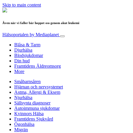
Skip to main content
Även när vi faller bär hoppet oss genom akut leukemi
Hälsoportalen
by Mediaplanet
Blåsa & Tarm
Djurhälsa
Blodsjukdomar
Din hud
Framtidens Äldreomsorg
More
Småbarnsåren
Hjärnan och nervsystemet
Astma, Allergi & Eksem
Njurhälsa
Sällsynta diagnoser
Autoimmuna sjukdomar
Kvinnors Hälsa
Framtidens Sjukvård
Ögonhälsa
Migrän