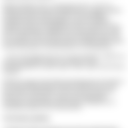
Bolaget grundades 2010 av entreprenören John V. Oyler och
forskaren Xiaodong Wang med målsättningen att bygga ett globalt
onkologiföretag där snabb utveckling av nya behandlingar
kombinerat med bred patienttillgång. I dag driver bolaget ett
omfattande kliniskt utvecklingsprogram inom onkologi med fokus
på både hematologiska maligniteter och solida tumörer. En central
del av strategin är den in-house-baserade forskningsmodellen, där
utveckling sker internt från tidig fas till sena kliniska studier. Det ger
kortare beslutsvägar och ökad kontinuitet i utvecklingsarbetet.
– Vi har valt att bygga egna team och egen kompetens i stället för att
outsourca forskningen. Det ger oss kontroll över hela
utvecklingskedjan och stärker tempot i arbetet, säger Astrid Ottosson
Wadlund.
Bolaget har byggt ett brett kliniskt forskningsprogram med målet att
ta 8-10 läkemedelskandidater till klinisk forskning varje år inom
hematologi och solida tumörer. De har också en stark närvaro i
Europa, där Sverige utgör en viktig nod för tidiga kliniska
prövningar inom hematologi med Karolinska, Sahlgrenska och
Akademiska sjukhuset som centrala partners.
Vård närmare patienten