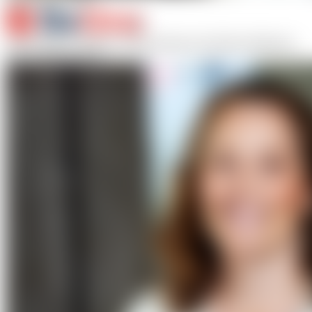
In association with:
Astrid Ottosson Wadlund, Medical Director för BeOne Medicines.
Foto: Fredrik Persson