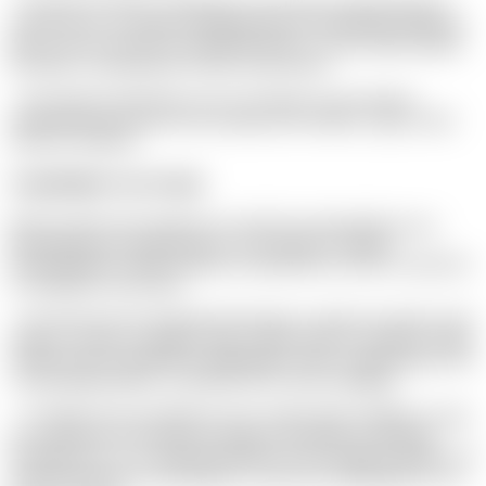
I Uppsala har BeOne, tillsammans med andra samarbetspartners,
varit en del av ett vårdutvecklingsprojekt på Akademiska sjukhuset.
Här har man utvecklat en modell där delar av cancervården flyttats
till lokaler i anslutning till Gränby Köpcentrum.
– Det minskar patienternas resor och skapar en mer flexibel
vårdstruktur där resurser kan användas mer effektivt, säger Astrid
Ottosson Wadlund.
Långsiktighet som strategi
BeOne arbetar nära akademi och vård för att säkerställa att nya
behandlingar kan implementeras i den kliniska vardagen.
Kunskapsutbyte mellan industri och sjukvård ses som en central del
av framtidens cancervård.
– Det räcker inte att ett läkemedel fungerar i studier. De måste också
fungera i vårdens verklighet, säger Astrid Ottosson Wadlund. Enligt
Astrid Ottosson Wadlund är långsiktighet, både i organisationen och
i forskningsportföljen, en bärande del av deras framgång.
– Vi bygger team som håller över tid, vilket skapar stabilitet och gör
att vi kan driva utveckling från tidig fas till klinisk användning.
Samtidigt drivs vi av samma grundidé som när bolaget startades: ”att
utveckla innovativa behandlingar och göra dem tillgängliga för fler