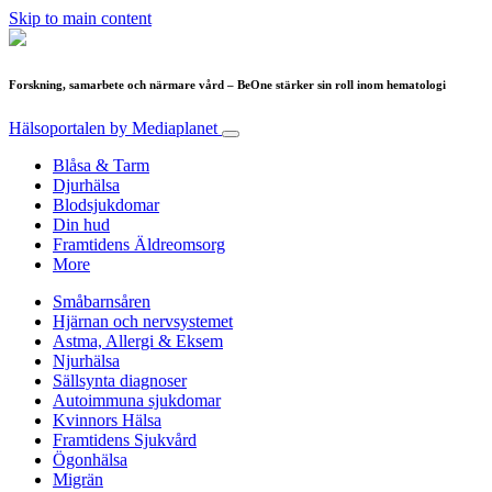
Skip to main content
Forskning, samarbete och närmare vård – BeOne stärker sin roll inom hematologi
Hälsoportalen
by Mediaplanet
Blåsa & Tarm
Djurhälsa
Blodsjukdomar
Din hud
Framtidens Äldreomsorg
More
Småbarnsåren
Hjärnan och nervsystemet
Astma, Allergi & Eksem
Njurhälsa
Sällsynta diagnoser
Autoimmuna sjukdomar
Kvinnors Hälsa
Framtidens Sjukvård
Ögonhälsa
Migrän