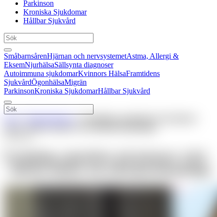
Parkinson
Kroniska Sjukdomar
Hållbar Sjukvård
Småbarnsåren
Hjärnan och nervsystemet
Astma, Allergi &
Eksem
Njurhälsa
Sällsynta diagnoser
Autoimmuna sjukdomar
Kvinnors Hälsa
Framtidens
Sjukvård
Ögonhälsa
Migrän
Parkinson
Kroniska Sjukdomar
Hållbar Sjukvård
Hem
»
Blodsjukdomar
»
Forskning, samarbete och närmare
vård – BeOne stärker sin roll inom hematologi
Sponsrad
Forskning, samarbete och närmare vård
– BeOne stärker sin roll inom hematologi