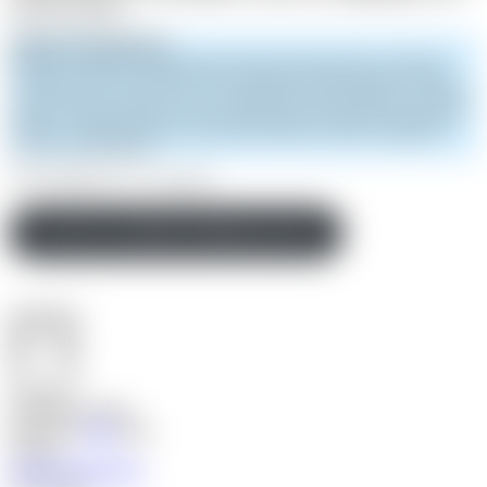
patienter globalt.”
OM BEONE MEDICINES
BeOne är ett globalt onkologibolag med fokus på hematologi som bedriver
verksamhet i fler än 45 länder och har omfattande kliniska program. Bolaget
utvecklar riktade terapier och har en stark pipeline inom blodcancer och solida
tumörer. Genom att kombinera egen forskning med internationella samarbeten
är BeOne:s målsättning att ge cancerpatienter globalt snabbare tillgång till
innovativa behandlingar.
0526-COR-PRC-012, 11 maj 2026
Läs mer om BeOne Medicines här!
Författare
Susanne de Mello
Dela
Dela
Dela
Dela
Ämnen
Svensk Hematologi