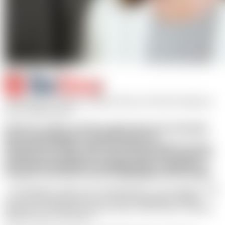
In association with:
Astrid Ottosson Wadlund, Medical Director för BeOne Medicines.
Foto: Fredrik Persson
BeOne har snabbt vuxit till en global aktör inom hematologi
med ett forskningsdrivet arbetssätt där intern
läkemedelsutveckling, omfattande kliniska program och nära
samarbete med vården står i centrum. Inför EHA-kongressen
lyfts bolagets långsiktiga forskningsmodell och ambition att
kombinera innovation med ökad tillgänglighet till behandling.
– Forskningen är kärnan i hela organisationen. Vi har byggt en stark
intern forskningsorganisation och arbetar långsiktigt med både
kompetens och klinisk utveckling, säger Astrid Ottosson Wadlund,
Medical Director för BeOne.