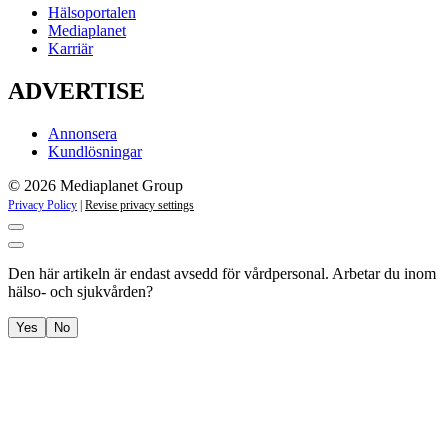
Hälsoportalen
Mediaplanet
Karriär
ADVERTISE
Annonsera
Kundlösningar
© 2026 Mediaplanet Group
Privacy Policy
|
Revise privacy settings
Den här artikeln är endast avsedd för vårdpersonal. Arbetar du inom 
hälso- och sjukvården?
Yes
No