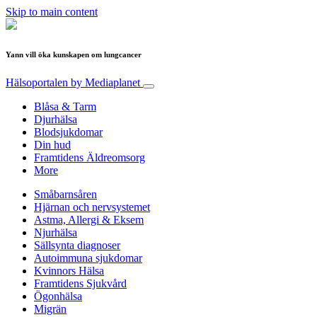
Skip to main content
Yann vill öka kunskapen om lungcancer
Hälsoportalen
by Mediaplanet
Blåsa & Tarm
Djurhälsa
Blodsjukdomar
Din hud
Framtidens Äldreomsorg
More
Småbarnsåren
Hjärnan och nervsystemet
Astma, Allergi & Eksem
Njurhälsa
Sällsynta diagnoser
Autoimmuna sjukdomar
Kvinnors Hälsa
Framtidens Sjukvård
Ögonhälsa
Migrän