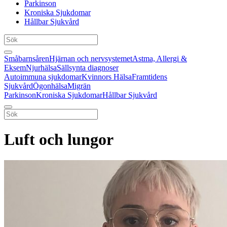
Parkinson
Kroniska Sjukdomar
Hållbar Sjukvård
Småbarnsåren
Hjärnan och nervsystemet
Astma, Allergi &
Eksem
Njurhälsa
Sällsynta diagnoser
Autoimmuna sjukdomar
Kvinnors Hälsa
Framtidens
Sjukvård
Ögonhälsa
Migrän
Parkinson
Kroniska Sjukdomar
Hållbar Sjukvård
Luft och lungor