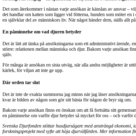
Det som återkommer i nästan varje ansökan är känslan av ansvar – vilja
det handlar om katten som ligger vid fötterna, hunden som möter en i dö
en självklar del av människors liv. När något händer dem, ställs allt p
En påminnelse om vad djuren betyder
Det är lätt att tänka på ansökningarna som ett administrativt ärende
större: relationen mellan människa och djur. Bakom varje ansökan fin
själv.
För många är ansökan en sista utväg, när alla andra möjligheter är uttö
kärlek, för viljan att inte ge upp.
Där orden tar slut
Det är inte de exakta summorna jag minns när jag läser ansökningarna.
kvar är bilden av någon som gör sitt bästa för någon de bryr sig om.
Bakom varje ansökan finns en önskan om att få fortsätta sitt gemensam
en påminnelse om varför djur betyder så mycket för oss – och varför det 
Svenska Djurfonden stöttar husdjursägare med ansträngd ekonomi, id
forskningsprojekt med syfte att höja djurvälfärden. Mer information f