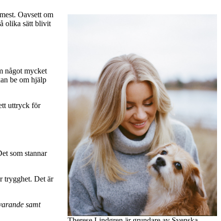
m mest. Oavsett om
olika sätt blivit
om något mycket
kan be om hjälp
tt uttryck för
Det som stannar
r trygghet. Det är
evarande samt
Therese Lindgren är grundare av Svenska