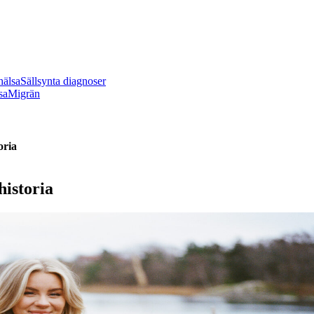
hälsa
Sällsynta diagnoser
sa
Migrän
oria
historia