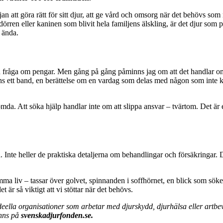
n att göra rätt för sitt djur, att ge vård och omsorg när det behövs so
rren eller kaninen som blivit hela familjens älskling, är det djur som på 
å ända.
, en fråga om pengar. Men gång på gång påminns jag om att det handlar 
ns ett band, en berättelse om en vardag som delas med någon som inte 
mda. Att söka hjälp handlar inte om att slippa ansvar – tvärtom. Det är e
 Inte heller de praktiska detaljerna om behandlingar och försäkringar. 
ma liv – tassar över golvet, spinnanden i soffhörnet, en blick som söke
är så viktigt att vi stöttar när det behövs.
eella organisationer som arbetar med djurskydd, djurhälsa eller artb
inns på
svenskadjurfonden.se.