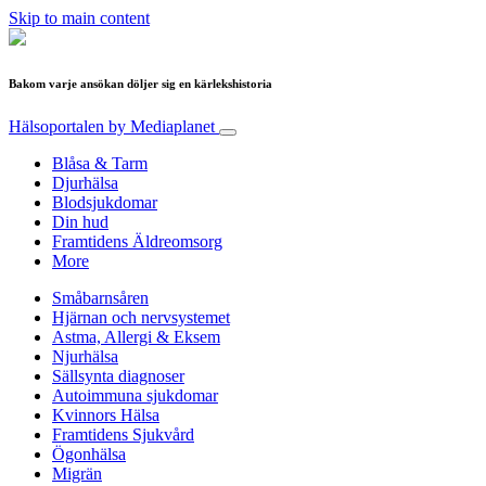
Skip to main content
Bakom varje ansökan döljer sig en kärlekshistoria
Hälsoportalen
by Mediaplanet
Blåsa & Tarm
Djurhälsa
Blodsjukdomar
Din hud
Framtidens Äldreomsorg
More
Småbarnsåren
Hjärnan och nervsystemet
Astma, Allergi & Eksem
Njurhälsa
Sällsynta diagnoser
Autoimmuna sjukdomar
Kvinnors Hälsa
Framtidens Sjukvård
Ögonhälsa
Migrän