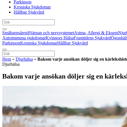
Parkinson
Kroniska Sjukdomar
Hållbar Sjukvård
Småbarnsåren
Hjärnan och nervsystemet
Astma, Allergi & Eksem
Njur
Autoimmuna sjukdomar
Kvinnors Hälsa
Framtidens Sjukvård
Ögonhäl
Parkinson
Kroniska Sjukdomar
Hållbar Sjukvård
Hem
»
Djurhälsa
»
Bakom varje ansökan döljer sig en kärlekshist
Djurhälsa
Bakom varje ansökan döljer sig en kärleks