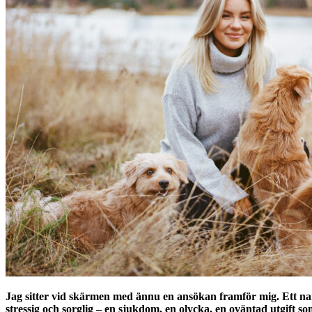
Jag sitter vid skärmen med ännu en ansökan framför mig. Ett namn 
stressig och sorglig – en sjukdom, en olycka, en oväntad utgift s