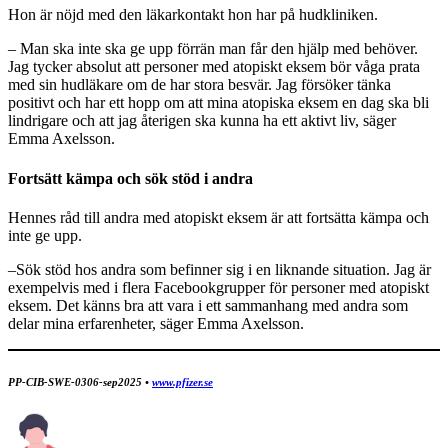
Hon är nöjd med den läkarkontakt hon har på hudkliniken.
– Man ska inte ska ge upp förrän man får den hjälp med behöver.
Jag tycker absolut att personer med atopiskt eksem bör våga prata
med sin hudläkare om de har stora besvär. Jag försöker tänka
positivt och har ett hopp om att mina atopiska eksem en dag ska bli
lindrigare och att jag återigen ska kunna ha ett aktivt liv, säger
Emma Axelsson.
Fortsätt kämpa och sök stöd i andra
Hennes råd till andra med atopiskt eksem är att fortsätta kämpa och
inte ge upp.
–Sök stöd hos andra som befinner sig i en liknande situation. Jag är
exempelvis med i flera Facebookgrupper för personer med atopiskt
eksem. Det känns bra att vara i ett sammanhang med andra som
delar mina erfarenheter, säger Emma Axelsson.
PP-CIB-SWE-0306-sep2025 •
www.pfizer.se