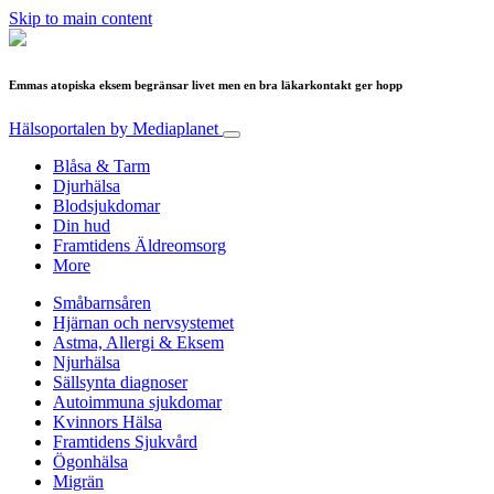
Skip to main content
Emmas atopiska eksem begränsar livet men en bra läkarkontakt ger hopp
Hälsoportalen
by Mediaplanet
Blåsa & Tarm
Djurhälsa
Blodsjukdomar
Din hud
Framtidens Äldreomsorg
More
Småbarnsåren
Hjärnan och nervsystemet
Astma, Allergi & Eksem
Njurhälsa
Sällsynta diagnoser
Autoimmuna sjukdomar
Kvinnors Hälsa
Framtidens Sjukvård
Ögonhälsa
Migrän