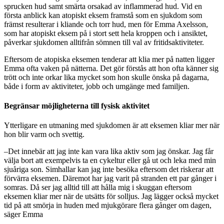
sprucken hud samt smärta orsakad av inflammerad hud. Vid en
första anblick kan atopiskt eksem framstå som en sjukdom som
främst resulterar i kliande och torr hud, men för Emma Axelsson,
som har atopiskt eksem på i stort sett hela kroppen och i ansiktet,
påverkar sjukdomen alltifrån sömnen till val av fritidsaktiviteter.
Eftersom de atopiska eksemen tenderar att klia mer på natten ligger
Emma ofta vaken på nätterna. Det gör förstås att hon ofta känner sig
trött och inte orkar lika mycket som hon skulle önska på dagarna,
både i form av aktiviteter, jobb och umgänge med familjen.
Begränsar möjligheterna till fysisk aktivitet
Ytterligare en utmaning med sjukdomen är att eksemen kliar mer när
hon blir varm och svettig.
–Det innebär att jag inte kan vara lika aktiv som jag önskar. Jag får
välja bort att exempelvis ta en cykeltur eller gå ut och leka med min
sjuåriga son. Simhallar kan jag inte besöka eftersom det riskerar att
förvärra eksemen. Däremot har jag varit på stranden ett par gånger i
somras. Då ser jag alltid till att hålla mig i skuggan eftersom
eksemen kliar mer när de utsätts för solljus. Jag lägger också mycket
tid på att smörja in huden med mjukgörare flera gånger om dagen,
säger Emma