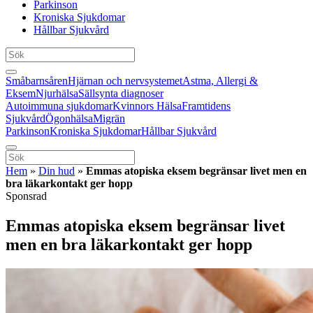
Parkinson
Kroniska Sjukdomar
Hållbar Sjukvård
Småbarnsåren
Hjärnan och nervsystemet
Astma, Allergi &
Eksem
Njurhälsa
Sällsynta diagnoser
Autoimmuna sjukdomar
Kvinnors Hälsa
Framtidens
Sjukvård
Ögonhälsa
Migrän
Parkinson
Kroniska Sjukdomar
Hållbar Sjukvård
Hem
»
Din hud
»
Emmas atopiska eksem begränsar livet men en
bra läkarkontakt ger hopp
Sponsrad
Emmas atopiska eksem begränsar livet
men en bra läkarkontakt ger hopp