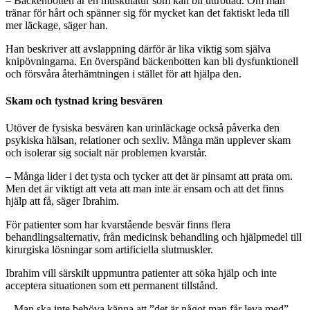
– Bäckenbotten är en muskulatur som kan bli uttröttad. Om man
tränar för hårt och spänner sig för mycket kan det faktiskt leda till
mer läckage, säger han.
Han beskriver att avslappning därför är lika viktig som själva
knipövningarna. En överspänd bäckenbotten kan bli dysfunktionell
och försvåra återhämtningen i stället för att hjälpa den.
Skam och tystnad kring besvären
Utöver de fysiska besvären kan urinläckage också påverka den
psykiska hälsan, relationer och sexliv. Många män upplever skam
och isolerar sig socialt när problemen kvarstår.
– Många lider i det tysta och tycker att det är pinsamt att prata om.
Men det är viktigt att veta att man inte är ensam och att det finns
hjälp att få, säger Ibrahim.
För patienter som har kvarstående besvär finns flera
behandlingsalternativ, från medicinsk behandling och hjälpmedel till
kirurgiska lösningar som artificiella slutmuskler.
Ibrahim vill särskilt uppmuntra patienter att söka hjälp och inte
acceptera situationen som ett permanent tillstånd.
– Man ska inte behöva känna att ”det är något man får leva med”.