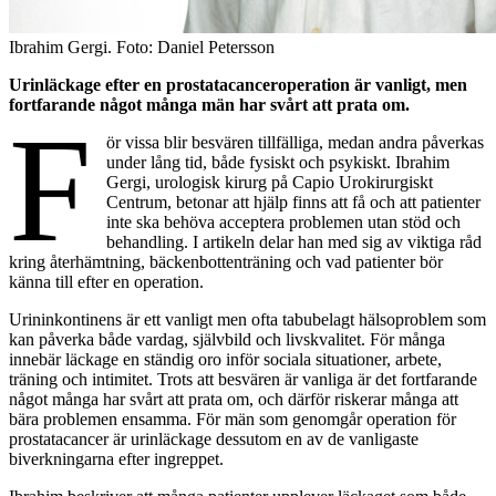
Ibrahim Gergi. Foto: Daniel Petersson
Urinläckage efter en prostatacanceroperation är vanligt, men
fortfarande något många män har svårt att prata om.
F
ör vissa blir besvären tillfälliga, medan andra påverkas
under lång tid, både fysiskt och psykiskt. Ibrahim
Gergi, urologisk kirurg på Capio Urokirurgiskt
Centrum, betonar att hjälp finns att få och att patienter
inte ska behöva acceptera problemen utan stöd och
behandling. I artikeln delar han med sig av viktiga råd
kring återhämtning, bäckenbottenträning och vad patienter bör
känna till efter en operation.
Urininkontinens är ett vanligt men ofta tabubelagt hälsoproblem som
kan påverka både vardag, självbild och livskvalitet. För många
innebär läckage en ständig oro inför sociala situationer, arbete,
träning och intimitet. Trots att besvären är vanliga är det fortfarande
något många har svårt att prata om, och därför riskerar många att
bära problemen ensamma. För män som genomgår operation för
prostatacancer är urinläckage dessutom en av de vanligaste
biverkningarna efter ingreppet.