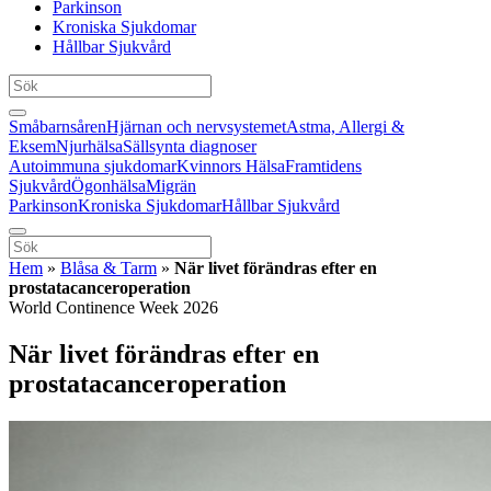
Parkinson
Kroniska Sjukdomar
Hållbar Sjukvård
Småbarnsåren
Hjärnan och nervsystemet
Astma, Allergi &
Eksem
Njurhälsa
Sällsynta diagnoser
Autoimmuna sjukdomar
Kvinnors Hälsa
Framtidens
Sjukvård
Ögonhälsa
Migrän
Parkinson
Kroniska Sjukdomar
Hållbar Sjukvård
Hem
»
Blåsa & Tarm
»
När livet förändras efter en
prostatacanceroperation
World Continence Week 2026
När livet förändras efter en
prostatacanceroperation