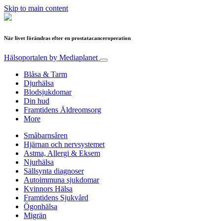
Skip to main content
När livet förändras efter en prostatacanceroperation
Hälsoportalen
by Mediaplanet
Blåsa & Tarm
Djurhälsa
Blodsjukdomar
Din hud
Framtidens Äldreomsorg
More
Småbarnsåren
Hjärnan och nervsystemet
Astma, Allergi & Eksem
Njurhälsa
Sällsynta diagnoser
Autoimmuna sjukdomar
Kvinnors Hälsa
Framtidens Sjukvård
Ögonhälsa
Migrän