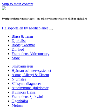
Skip to main content
Sverige riskerar missa tåget – nu måste vi samverka för hållbar sjukvård
Hälsoportalen
by Mediaplanet
Blåsa & Tarm
Djurhälsa
Blodsjukdomar
Din hud
Framtidens Äldreomsorg
More
Småbarnsåren
Hjärnan och nervsystemet
Astma, Allergi & Eksem
Njurhälsa
Sällsynta diagnoser
Autoimmuna sjukdomar
Kvinnors Hälsa
Framtidens Sjukvård
Ögonhälsa
Migrän