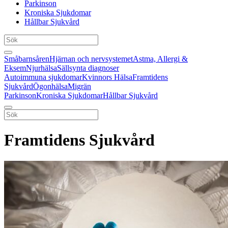
Parkinson
Kroniska Sjukdomar
Hållbar Sjukvård
Småbarnsåren
Hjärnan och nervsystemet
Astma, Allergi &
Eksem
Njurhälsa
Sällsynta diagnoser
Autoimmuna sjukdomar
Kvinnors Hälsa
Framtidens
Sjukvård
Ögonhälsa
Migrän
Parkinson
Kroniska Sjukdomar
Hållbar Sjukvård
Framtidens Sjukvård