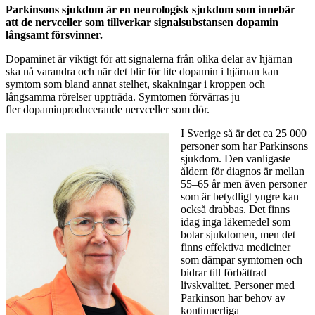
Parkinsons sjukdom är en neurologisk sjukdom som innebär
att de nervceller som tillverkar signalsubstansen dopamin
långsamt försvinner.
Dopaminet är viktigt för att signalerna från olika delar av hjärnan
ska nå varandra och när det blir för lite dopamin i hjärnan kan
symtom som bland annat stelhet, skakningar i kroppen och
långsamma rörelser uppträda. Symtomen förvärras ju
fler dopaminproducerande nervceller som dör.
I Sverige så är det ca 25 000
personer som har Parkinsons
sjukdom. Den vanligaste
åldern för diagnos är mellan
55–65 år men även personer
som är betydligt yngre kan
också drabbas. Det finns
idag inga läkemedel som
botar sjukdomen, men det
finns effektiva mediciner
som dämpar symtomen och
bidrar till förbättrad
livskvalitet. Personer med
Parkinson har behov av
kontinuerliga