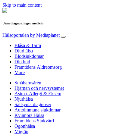
Skip to main content
Utan diagnos, ingen medicin
Hälsoportalen
by Mediaplanet
Blåsa & Tarm
Djurhälsa
Blodsjukdomar
Din hud
Framtidens Äldreomsorg
More
Småbarnsåren
Hjärnan och nervsystemet
Astma, Allergi & Eksem
Njurhälsa
Sällsynta diagnoser
Autoimmuna sjukdomar
Kvinnors Hälsa
Framtidens Sjukvård
Ögonhälsa
Migrän