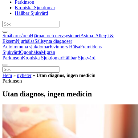
Parkinson
Kroniska Sjukdomar
Hållbar Sjukvård
Småbarnsåren
Hjärnan och nervsystemet
Astma, Allergi &
Eksem
Njurhälsa
Sällsynta diagnoser
Autoimmuna sjukdomar
Kvinnors Hälsa
Framtidens
Sjukvård
Ögonhälsa
Migrän
Parkinson
Kroniska Sjukdomar
Hållbar Sjukvård
Hem
»
nyheter
»
Utan diagnos, ingen medicin
Parkinson
Utan diagnos, ingen medicin