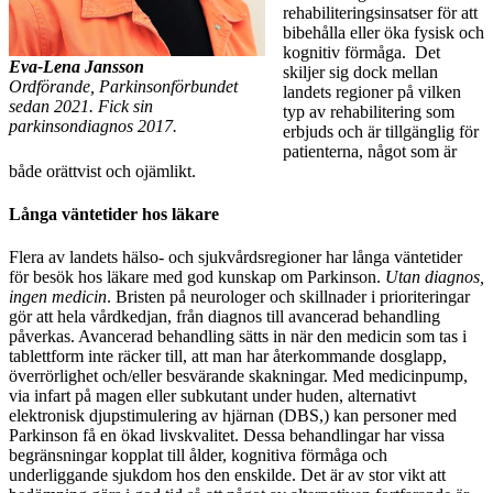
rehabiliteringsinsatser för att
bibehålla eller öka fysisk och
kognitiv förmåga. Det
Eva-Lena Jansson
skiljer sig dock mellan
Ordförande, Parkinsonförbundet
landets regioner på vilken
sedan 2021. Fick sin
typ av rehabilitering som
parkinsondiagnos 2017.
erbjuds och är tillgänglig för
patienterna, något som är
både orättvist och ojämlikt.
Långa väntetider hos läkare
Flera av landets hälso- och sjukvårdsregioner har långa väntetider
för besök hos läkare med god kunskap om Parkinson.
Utan diagnos,
ingen medicin
. Bristen på neurologer och skillnader i prioriteringar
gör att hela vårdkedjan, från diagnos till avancerad behandling
påverkas. Avancerad behandling sätts in när den medicin som tas i
tablettform inte räcker till, att man har återkommande dosglapp,
överrörlighet och/eller besvärande skakningar. Med medicinpump,
via infart på magen eller subkutant under huden, alternativt
elektronisk djupstimulering av hjärnan (DBS,) kan personer med
Parkinson få en ökad livskvalitet. Dessa behandlingar har vissa
begränsningar kopplat till ålder, kognitiva förmåga och
underliggande sjukdom hos den enskilde. Det är av stor vikt att