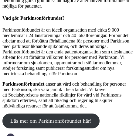
bedömning görs i god tid så att något av alternativen fortfarande är
möjliga för patienter.
Vad gör Parkinsonförbundet?
Parkinsonförbundet är en ideell organisation med cirka 9 000
medlemmar i 24 länsföreningar och 40 lokalföreningar. Förbundet
arbetar med att förbättra förhållandena för personer med Parkinson,
med parkinsonliknande sjukdomar, och deras anhöriga.
Parkinsonförbundet är den enda patientorganisation som uteslutande
arbetar för att förbättra villkoren för personer med Parkinson. Vi
informerar om sjukdomen, uppmuntrar och stöttar medlemmar,
stödjer forskning samt publicerar forskningsstudier om nya
medicinska behandlingar för Parkinson.
Parkinsonförbundet
anser att vård och behandling för personer
med Parkinson, ska vara jämlik i hela landet. Vi kräver
att Socialstyrelsens nationella riktlinjer för vård vid Parkinsons
sjukdom efterlevs, samt att riksdag och regering tillskjuter
nödvändiga resurser för att åstadkomma det.
Läs mer om Parkinsonförbundet här!