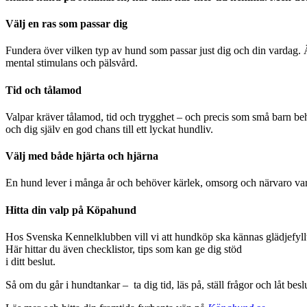
Välj en ras som passar dig
Fundera över vilken typ av hund som passar just dig och din vardag. Är
mental stimulans och pälsvård.
Tid och tålamod
Valpar kräver tålamod, tid och trygghet – och precis som små barn be
och dig själv en god chans till ett lyckat hundliv.
Välj med både hjärta och hjärna
En hund lever i många år och behöver kärlek, omsorg och närvaro varje
Hitta din valp på Köpahund
Hos Svenska Kennelklubben vill vi att hundköp ska kännas glädjefyll
Här hittar du även checklistor, tips som kan ge dig stöd
i ditt beslut.
Så om du går i hundtankar – ta dig tid, läs på, ställ frågor och låt bes