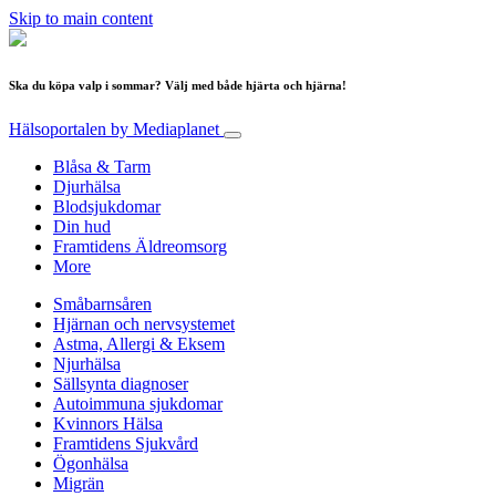
Skip to main content
Ska du köpa valp i sommar? Välj med både hjärta och hjärna!
Hälsoportalen
by Mediaplanet
Blåsa & Tarm
Djurhälsa
Blodsjukdomar
Din hud
Framtidens Äldreomsorg
More
Småbarnsåren
Hjärnan och nervsystemet
Astma, Allergi & Eksem
Njurhälsa
Sällsynta diagnoser
Autoimmuna sjukdomar
Kvinnors Hälsa
Framtidens Sjukvård
Ögonhälsa
Migrän