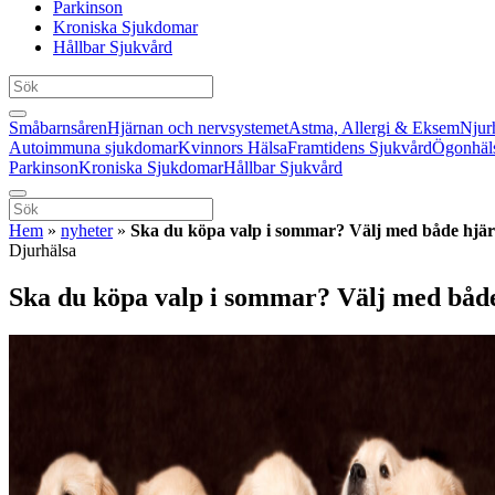
Parkinson
Kroniska Sjukdomar
Hållbar Sjukvård
Småbarnsåren
Hjärnan och nervsystemet
Astma, Allergi & Eksem
Njur
Autoimmuna sjukdomar
Kvinnors Hälsa
Framtidens Sjukvård
Ögonhäl
Parkinson
Kroniska Sjukdomar
Hållbar Sjukvård
Hem
»
nyheter
»
Ska du köpa valp i sommar? Välj med både hjär
Djurhälsa
Ska du köpa valp i sommar? Välj med både