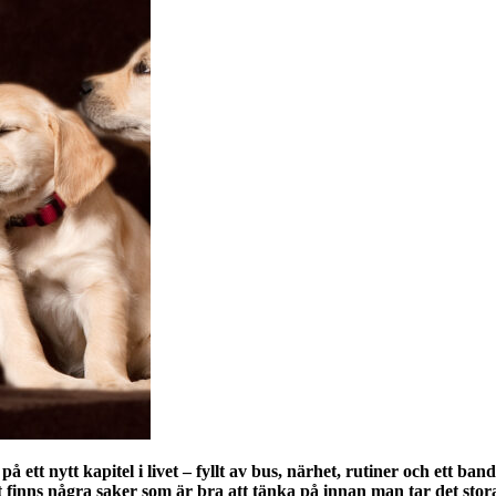
 på ett nytt kapitel i livet – fyllt av bus, närhet, rutiner och ett 
nns några saker som är bra att tänka på innan man tar det stora