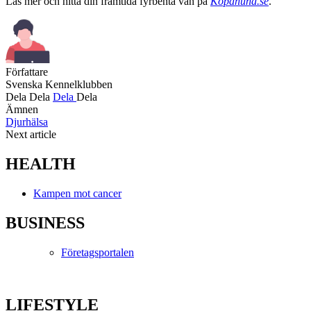
Läs mer och hitta din framtida fyrbenta vän på
Köpahund.se
.
Författare
Svenska Kennelklubben
Dela
Dela
Dela
Dela
Ämnen
Djurhälsa
Next article
HEALTH
Kampen mot cancer
BUSINESS
Företagsportalen
LIFESTYLE