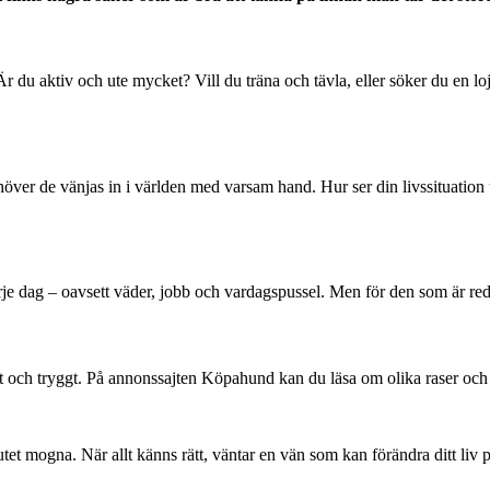
 du aktiv och ute mycket? Vill du träna och tävla, eller söker du en loj
höver de vänjas in i världen med varsam hand. Hur ser din livssituatio
 dag – oavsett väder, jobb och vardagspussel. Men för den som är redo 
t och tryggt. På annonssajten Köpahund kan du läsa om olika raser och 
lutet mogna. När allt känns rätt, väntar en vän som kan förändra ditt liv 