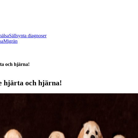
hälsa
Sällsynta diagnoser
sa
Migrän
ta och hjärna!
 hjärta och hjärna!