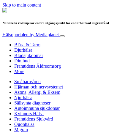
Skip to main content
Nationella riktlinjerär en bra utgångspunkt för en förbättrad migränvård
Hälsoportalen
by Mediaplanet
Blåsa & Tarm
Djurhälsa
Blodsjukdomar
Din hud
Framtidens Äldreomsorg
More
Småbarnsåren
Hjärnan och nervsystemet
Astma, Allergi & Eksem
Njurhälsa
Sällsynta diagnoser
Autoimmuna sjukdomar
Kvinnors Hälsa
Framtidens Sjukvård
Ögonhälsa
Migrän