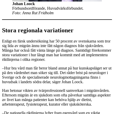
Johan Loock
Förbundsordförande, Huvudvärksförbundet.
Foto: Anna Rut Fridholm
Stora regionala variationer
Enligt en färsk undersökning har 50 procent av svenskarna som tror
sig lida av migrän ännu inte fått någon diagnos från sjukvården.
Många har också fått vänta länge på diagnos. Samtidigt förekommer
stora variationer i hur långt man har kommit med att implementera
riktlinjerna i olika regioner.
–Hur bra vård man får beror bland annat på hur kunskapsläget ser ut
på den vårdenhet man söker sig till. Det råder brist på neurologer i
Sverige och de specialiserade neurologmottagningarna finns i
huvudsak i landets södra delar, säger Johan Loock.
Han betonar vikten av tvärprofessionell samverkan i migränvården.
Eftersom migrän är en sjukdom som ofta påverkar samtliga aspekter
av livet kan många patienter kan behöva hjälp av dietist,
arbetsterapeut, fysioterapeut, kurator eller sjuksköterska.
–De nationella riktlinjerna lyfter fram egenvård som en viktig