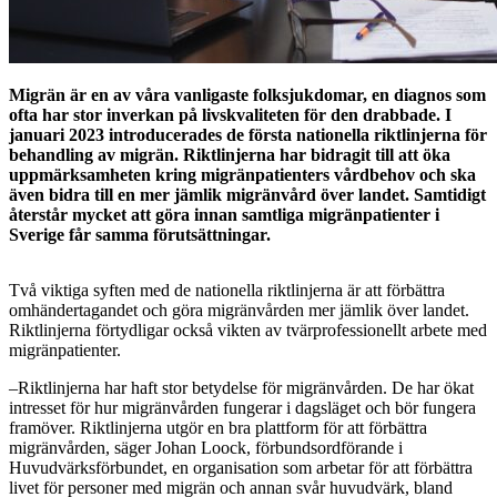
Migrän är en av våra vanligaste folksjukdomar, en diagnos som
ofta har stor inverkan på livskvaliteten för den drabbade. I
januari 2023 introducerades de första nationella riktlinjerna för
behandling av migrän. Riktlinjerna har bidragit till att öka
uppmärksamheten kring migränpatienters vårdbehov och ska
även bidra till en mer jämlik migränvård över landet. Samtidigt
återstår mycket att göra innan samtliga migränpatienter i
Sverige får samma förutsättningar.
Två viktiga syften med de nationella riktlinjerna är att förbättra
omhändertagandet och göra migränvården mer jämlik över landet.
Riktlinjerna förtydligar också vikten av tvärprofessionellt arbete med
migränpatienter.
–Riktlinjerna har haft stor betydelse för migränvården. De har ökat
intresset för hur migränvården fungerar i dagsläget och bör fungera
framöver. Riktlinjerna utgör en bra plattform för att förbättra
migränvården, säger Johan Loock, förbundsordförande i
Huvudvärksförbundet, en organisation som arbetar för att förbättra
livet för personer med migrän och annan svår huvudvärk, bland