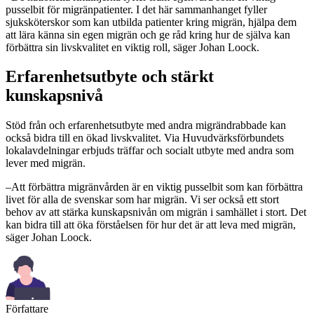
pusselbit för migränpatienter. I det här sammanhanget fyller
sjuksköterskor som kan utbilda patienter kring migrän, hjälpa dem
att lära känna sin egen migrän och ge råd kring hur de själva kan
förbättra sin livskvalitet en viktig roll, säger Johan Loock.
Erfarenhetsutbyte och stärkt
kunskapsnivå
Stöd från och erfarenhetsutbyte med andra migrändrabbade kan
också bidra till en ökad livskvalitet. Via Huvudvärksförbundets
lokalavdelningar erbjuds träffar och socialt utbyte med andra som
lever med migrän.
–Att förbättra migränvården är en viktig pusselbit som kan förbättra
livet för alla de svenskar som har migrän. Vi ser också ett stort
behov av att stärka kunskapsnivån om migrän i samhället i stort. Det
kan bidra till att öka förståelsen för hur det är att leva med migrän,
säger Johan Loock.
Författare