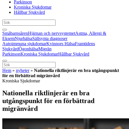
Parkinson
Kroniska Sjukdomar
Hållbar Sjukvård
Småbarnsåren
Hjärnan och nervsystemet
Astma, Allergi &
Eksem
Njurhälsa
Sällsynta diagnoser
Autoimmuna sjukdomar
Kvinnors Hälsa
Framtidens
Sjukvård
Ögonhälsa
Migrän
Parkinson
Kroniska Sjukdomar
Hållbar Sjukvård
Hem
»
nyheter
»
Nationella riktlinjerär en bra utgångspunkt
för en förbättrad migränvård
Kroniska Sjukdomar
Nationella riktlinjerär en bra
utgångspunkt för en förbättrad
migränvård