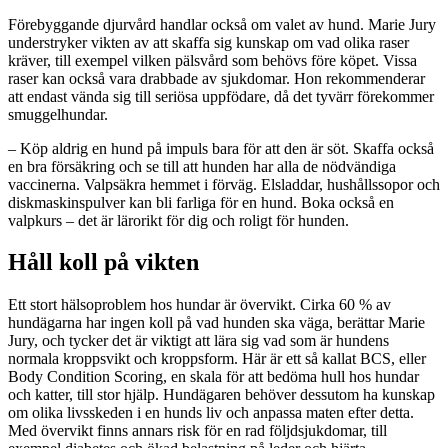
Förebyggande djurvård handlar också om valet av hund. Marie Jury
understryker vikten av att skaffa sig kunskap om vad olika raser
kräver, till exempel vilken pälsvård som behövs före köpet. Vissa
raser kan också vara drabbade av sjukdomar. Hon rekommenderar
att endast vända sig till seriösa uppfödare, då det tyvärr förekommer
smuggelhundar.
– Köp aldrig en hund på impuls bara för att den är söt. Skaffa också
en bra försäkring och se till att hunden har alla de nödvändiga
vaccinerna. Valpsäkra hemmet i förväg. Elsladdar, hushållssopor och
diskmaskinspulver kan bli farliga för en hund. Boka också en
valpkurs – det är lärorikt för dig och roligt för hunden.
Håll koll på vikten
Ett stort hälsoproblem hos hundar är övervikt. Cirka 60 % av
hundägarna har ingen koll på vad hunden ska väga, berättar Marie
Jury, och tycker det är viktigt att lära sig vad som är hundens
normala kroppsvikt och kroppsform. Här är ett så kallat BCS, eller
Body Condition Scoring, en skala för att bedöma hull hos hundar
och katter, till stor hjälp. Hundägaren behöver dessutom ha kunskap
om olika livsskeden i en hunds liv och anpassa maten efter detta.
Med övervikt finns annars risk för en rad följdsjukdomar, till