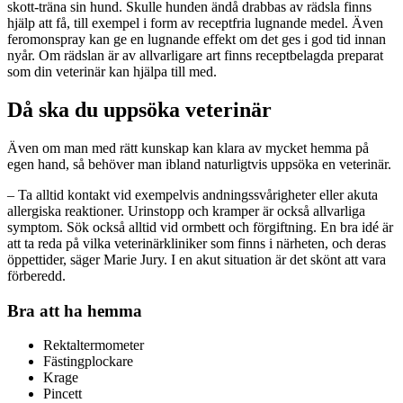
skott-träna sin hund. Skulle hunden ändå drabbas av rädsla finns
hjälp att få, till exempel i form av receptfria lugnande medel. Även
feromonspray kan ge en lugnande effekt om det ges i god tid innan
nyår. Om rädslan är av allvarligare art finns receptbelagda preparat
som din veterinär kan hjälpa till med.
Då ska du uppsöka veterinär
Även om man med rätt kunskap kan klara av mycket hemma på
egen hand, så behöver man ibland naturligtvis uppsöka en veterinär.
– Ta alltid kontakt vid exempelvis andningssvårigheter eller akuta
allergiska reaktioner. Urinstopp och kramper är också allvarliga
symptom. Sök också alltid vid ormbett och förgiftning. En bra idé är
att ta reda på vilka veterinärkliniker som finns i närheten, och deras
öppettider, säger Marie Jury. I en akut situation är det skönt att vara
förberedd.
Bra att ha hemma
Rektaltermometer
Fästingplockare
Krage
Pincett