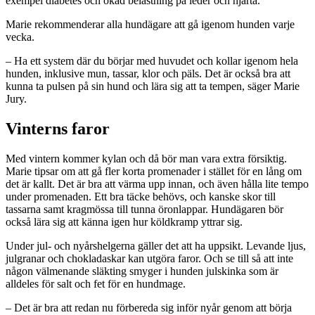
exempel diabetes och ökad belastning på leder och hjärta.
Marie rekommenderar alla hundägare att gå igenom hunden varje
vecka.
– Ha ett system där du börjar med huvudet och kollar igenom hela
hunden, inklusive mun, tassar, klor och päls. Det är också bra att
kunna ta pulsen på sin hund och lära sig att ta tempen, säger Marie
Jury.
Vinterns faror
Med vintern kommer kylan och då bör man vara extra försiktig.
Marie tipsar om att gå fler korta promenader i stället för en lång om
det är kallt. Det är bra att värma upp innan, och även hålla lite tempo
under promenaden. Ett bra täcke behövs, och kanske skor till
tassarna samt kragmössa till tunna öronlappar. Hundägaren bör
också lära sig att känna igen hur köldkramp yttrar sig.
Under jul- och nyårshelgerna gäller det att ha uppsikt. Levande ljus,
julgranar och chokladaskar kan utgöra faror. Och se till så att inte
någon välmenande släkting smyger i hunden julskinka som är
alldeles för salt och fet för en hundmage.
– Det är bra att redan nu förbereda sig inför nyår genom att börja