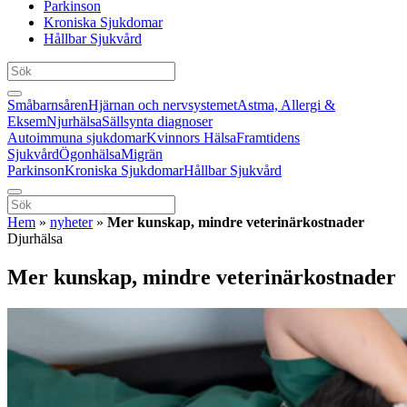
Parkinson
Kroniska Sjukdomar
Hållbar Sjukvård
Småbarnsåren
Hjärnan och nervsystemet
Astma, Allergi &
Eksem
Njurhälsa
Sällsynta diagnoser
Autoimmuna sjukdomar
Kvinnors Hälsa
Framtidens
Sjukvård
Ögonhälsa
Migrän
Parkinson
Kroniska Sjukdomar
Hållbar Sjukvård
Hem
»
nyheter
»
Mer kunskap, mindre veterinärkostnader
Djurhälsa
Mer kunskap, mindre veterinärkostnader