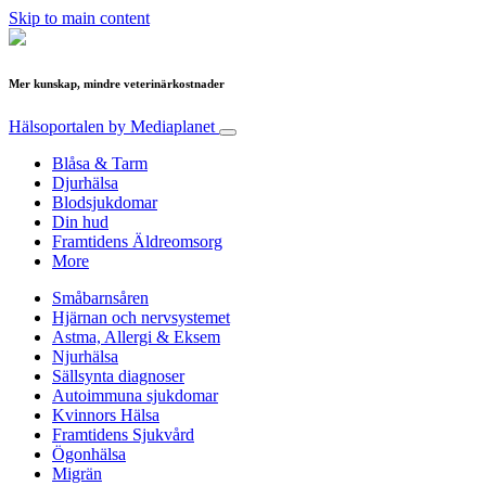
Skip to main content
Mer kunskap, mindre veterinärkostnader
Hälsoportalen
by Mediaplanet
Blåsa & Tarm
Djurhälsa
Blodsjukdomar
Din hud
Framtidens Äldreomsorg
More
Småbarnsåren
Hjärnan och nervsystemet
Astma, Allergi & Eksem
Njurhälsa
Sällsynta diagnoser
Autoimmuna sjukdomar
Kvinnors Hälsa
Framtidens Sjukvård
Ögonhälsa
Migrän