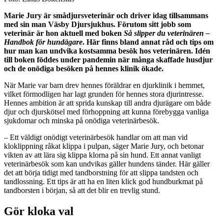
Marie Jury är smådjursveterinär och driver idag tillsammans
med sin man Väsby Djursjukhus. Förutom sitt jobb som
veterinär är hon aktuell med boken
Så slipper du veterinären –
Handbok för hundägare
. Här finns bland annat råd och tips om
hur man kan undvika kostsamma besök hos veterinären. Idén
till boken föddes under pandemin när många skaffade husdjur
och de onödiga besöken på hennes klinik ökade.
När Marie var barn drev hennes föräldrar en djurklinik i hemmet,
vilket förmodligen har lagt grunden för hennes stora djurintresse.
Hennes ambition är att sprida kunskap till andra djurägare om både
djur och djurskötsel med förhoppning att kunna förebygga vanliga
sjukdomar och minska på onödiga veterinärbesök.
– Ett väldigt onödigt veterinärbesök handlar om att man vid
kloklippning råkat klippa i pulpan, säger Marie Jury, och betonar
vikten av att lära sig klippa klorna på sin hund. Ett annat vanligt
veterinärbesök som kan undvikas gäller hundens tänder. Här gäller
det att börja tidigt med tandborstning för att slippa tandsten och
tandlossning. Ett tips är att ha en liten klick god hundburkmat på
tandborsten i början, så att det blir en trevlig stund.
Gör kloka val