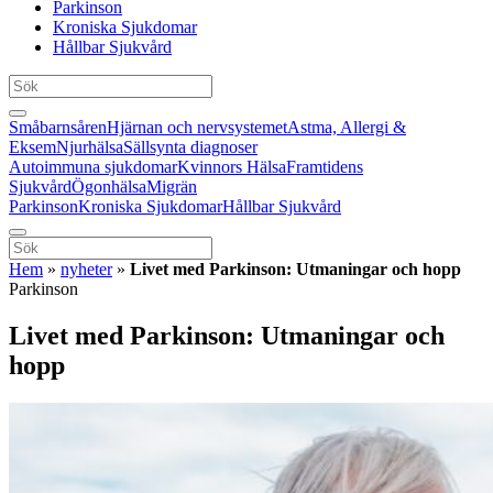
Parkinson
Kroniska Sjukdomar
Hållbar Sjukvård
Småbarnsåren
Hjärnan och nervsystemet
Astma, Allergi &
Eksem
Njurhälsa
Sällsynta diagnoser
Autoimmuna sjukdomar
Kvinnors Hälsa
Framtidens
Sjukvård
Ögonhälsa
Migrän
Parkinson
Kroniska Sjukdomar
Hållbar Sjukvård
Hem
»
nyheter
»
Livet med Parkinson: Utmaningar och hopp
Parkinson
Livet med Parkinson: Utmaningar och
hopp