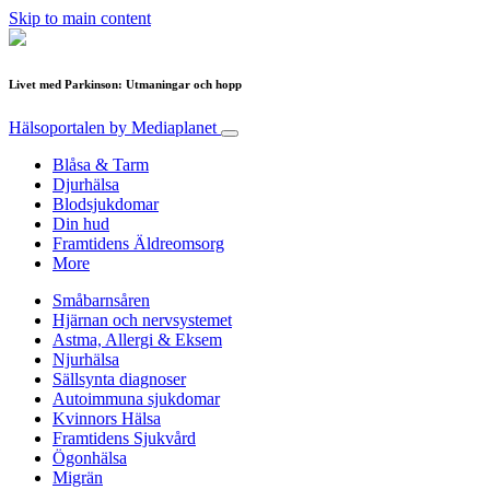
Skip to main content
Livet med Parkinson: Utmaningar och hopp
Hälsoportalen
by Mediaplanet
Blåsa & Tarm
Djurhälsa
Blodsjukdomar
Din hud
Framtidens Äldreomsorg
More
Småbarnsåren
Hjärnan och nervsystemet
Astma, Allergi & Eksem
Njurhälsa
Sällsynta diagnoser
Autoimmuna sjukdomar
Kvinnors Hälsa
Framtidens Sjukvård
Ögonhälsa
Migrän