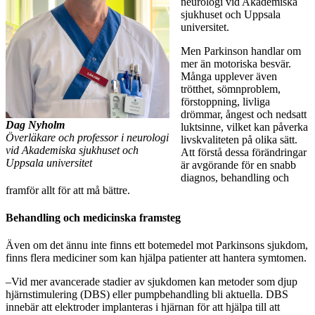
neurologi vid Akademiska
sjukhuset och Uppsala
universitet.
Men Parkinson handlar om
mer än motoriska besvär.
Många upplever även
trötthet, sömnproblem,
förstoppning, livliga
drömmar, ångest och nedsatt
Dag Nyholm
luktsinne, vilket kan påverka
Överläkare och professor i neurologi
livskvaliteten på olika sätt.
vid Akademiska sjukhuset och
Att förstå dessa förändringar
Uppsala universitet
är avgörande för en snabb
diagnos, behandling och
framför allt för att må bättre.
Behandling och medicinska framsteg
Även om det ännu inte finns ett botemedel mot Parkinsons sjukdom,
finns flera mediciner som kan hjälpa patienter att hantera symtomen.
–Vid mer avancerade stadier av sjukdomen kan metoder som djup
hjärnstimulering (DBS) eller pumpbehandling bli aktuella. DBS
innebär att elektroder implanteras i hjärnan för att hjälpa till att