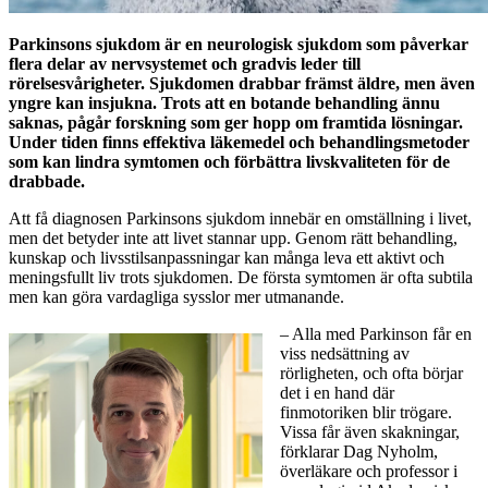
Parkinsons sjukdom är en neurologisk sjukdom som påverkar
flera delar av nervsystemet och gradvis leder till
rörelsesvårigheter. Sjukdomen drabbar främst äldre, men även
yngre kan insjukna. Trots att en botande behandling ännu
saknas, pågår forskning som ger hopp om framtida lösningar.
Under tiden finns effektiva läkemedel och behandlingsmetoder
som kan lindra symtomen och förbättra livskvaliteten för de
drabbade.
Att få diagnosen Parkinsons sjukdom innebär en omställning i livet,
men det betyder inte att livet stannar upp. Genom rätt behandling,
kunskap och livsstilsanpassningar kan många leva ett aktivt och
meningsfullt liv trots sjukdomen. De första symtomen är ofta subtila
men kan göra vardagliga sysslor mer utmanande.
– Alla med Parkinson får en
viss nedsättning av
rörligheten, och ofta börjar
det i en hand där
finmotoriken blir trögare.
Vissa får även skakningar,
förklarar Dag Nyholm,
överläkare och professor i