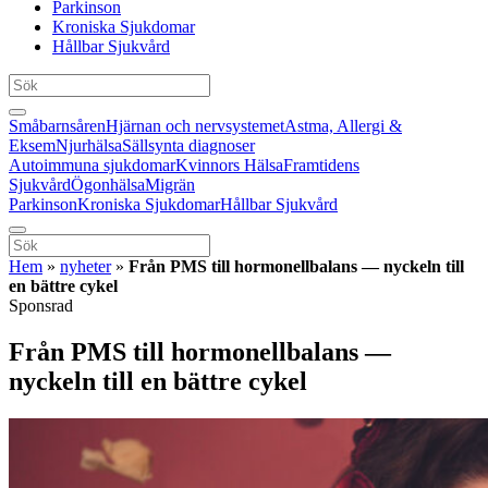
Parkinson
Kroniska Sjukdomar
Hållbar Sjukvård
Småbarnsåren
Hjärnan och nervsystemet
Astma, Allergi &
Eksem
Njurhälsa
Sällsynta diagnoser
Autoimmuna sjukdomar
Kvinnors Hälsa
Framtidens
Sjukvård
Ögonhälsa
Migrän
Parkinson
Kroniska Sjukdomar
Hållbar Sjukvård
Hem
»
nyheter
»
Från PMS till hormonellbalans — nyckeln till
en bättre cykel
Sponsrad
Från PMS till hormonellbalans —
nyckeln till en bättre cykel