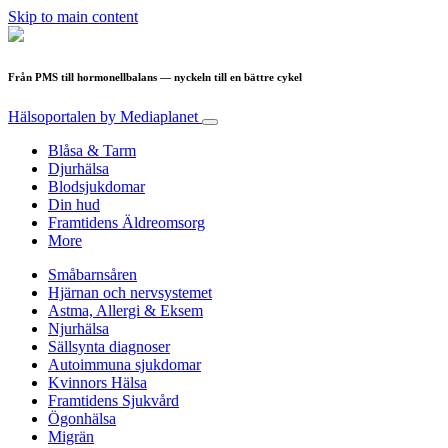
Skip to main content
Från PMS till hormonellbalans — nyckeln till en bättre cykel
Hälsoportalen
by Mediaplanet
Blåsa & Tarm
Djurhälsa
Blodsjukdomar
Din hud
Framtidens Äldreomsorg
More
Småbarnsåren
Hjärnan och nervsystemet
Astma, Allergi & Eksem
Njurhälsa
Sällsynta diagnoser
Autoimmuna sjukdomar
Kvinnors Hälsa
Framtidens Sjukvård
Ögonhälsa
Migrän