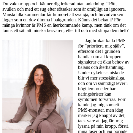
Du vaknar upp och känner dig irriterad utan anledning. Trött,
svullen och med ett sug efter sötsaker som är omöjligt att ignorera.
Minsta lilla kommentar får humöret att svänga, och huvudvärken
ligger som en dov dimma i bakgrunden. Känns det bekant? För
många kvinnor är PMS en återkommande kamp, men tänk om det
fanns ett sätt att minska besvären, eller till och med slippa dem helt?
– Jag brukar kalla PMS
för ”prioritera mig själv”,
eftersom det i grunden
handlar om att kroppen
signalerar ett ökat behov av
balans och återhämtning.
Under cykelns slutskede
blir vi mer stresskänsliga,
och om vi samtidigt lever i
högt tempo eller har
näringsbrister kan
symtomen förvärras. Förr
kände jag mig som ett
PMS-monster, men idag
märker jag knappt av det,
tack vare att jag lärt mig
lyssna på min kropp, förstå
mina faser och jag började