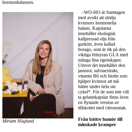
hormonbalansen.
–WO-HO är framtagen
med avsikt att stödja
kvinnors hormonella
balans. Kapslarna
innehåller ekologisk
kallpressad olja från
gurkört, även kallad
borago, som är rik på den
viktiga fettsyran GLA med
många fina egenskaper.
Utöver det innehåller den
jamsrot, salviaextrakt,
vitamin B6 och biotin som
hjälper kvinnor att må
bättre under hela sin
cykel*. För de som inte vill
ta gelatinkapslar finns även
en flytande version av
tillskottet med citronsmak.
Från bättre humör till
Miriam Höglund
minskade kramper