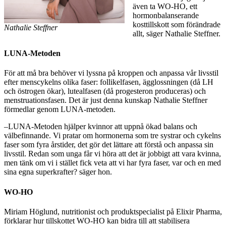
även ta WO-HO, ett
hormonbalanserande
kosttillskott som förändrade
Nathalie Steffner
allt, säger Nathalie Steffner.
LUNA-Metoden
För att må bra behöver vi lyssna på kroppen och anpassa vår livsstil
efter menscykelns olika faser: follikelfasen, ägglossningen (då LH
och östrogen ökar), lutealfasen (då progesteron produceras) och
menstruationsfasen. Det är just denna kunskap Nathalie Steffner
förmedlar genom LUNA-metoden.
–LUNA-Metoden hjälper kvinnor att uppnå ökad balans och
välbefinnande. Vi pratar om hormonerna som tre systrar och cykelns
faser som fyra årstider, det gör det lättare att förstå och anpassa sin
livsstil. Redan som unga får vi höra att det är jobbigt att vara kvinna,
men tänk om vi i stället fick veta att vi har fyra faser, var och en med
sina egna superkrafter? säger hon.
WO-HO
Miriam Höglund, nutritionist och produktspecialist på Elixir Pharma,
förklarar hur tillskottet WO-HO kan bidra till att stabilisera