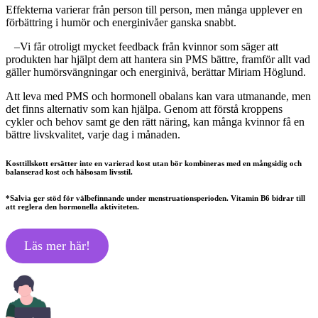
Effekterna varierar från person till person, men många upplever en
förbättring i humör och energinivåer ganska snabbt.
–Vi får otroligt mycket feedback från kvinnor som säger att
produkten har hjälpt dem att hantera sin PMS bättre, framför allt vad
gäller humörsvängningar och energinivå, berättar Miriam Höglund.
Att leva med PMS och hormonell obalans kan vara utmanande, men
det finns alternativ som kan hjälpa. Genom att förstå kroppens
cykler och behov samt ge den rätt näring, kan många kvinnor få en
bättre livskvalitet, varje dag i månaden.
Kosttillskott ersätter inte en varierad kost utan bör kombineras med en mångsidig och
balanserad kost och hälsosam livsstil.
*Salvia ger stöd för välbefinnande under menstruationsperioden. Vitamin B6 bidrar till
att reglera den hormonella aktiviteten.
Läs mer här!