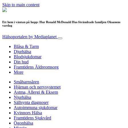
Skip to main content
Ett hem i väntan på hopp: Hur Ronald McDonald Hus förändrade familjen Oksanens
vardag
Hälsoportalen
by Mediaplanet
Blåsa & Tarm
Djurhälsa
Blodsjukdomar
Din hud
Framtidens Äldreomsorg
More
Småbarnsåren
Hjärnan och nervsystemet
Astma, Allergi & Eksem
Njurhälsa
Sällsynta diagnoser
Autoimmuna sjukdomar
Kvinnors Hälsa
Framtidens Sjukvård
Ögonhälsa