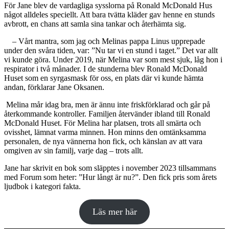
För Jane blev de vardagliga sysslorna på Ronald McDonald Hus
något alldeles speciellt. Att bara tvätta kläder gav henne en stunds
avbrott, en chans att samla sina tankar och återhämta sig.
– Vårt mantra, som jag och Melinas pappa Linus upprepade
under den svåra tiden, var: ”Nu tar vi en stund i taget.” Det var allt
vi kunde göra. Under 2019, när Melina var som mest sjuk, låg hon i
respirator i två månader. I de stunderna blev Ronald McDonald
Huset som en syrgasmask för oss, en plats där vi kunde hämta
andan, förklarar Jane Oksanen.
Melina mår idag bra, men är ännu inte friskförklarad och går på
återkommande kontroller. Familjen återvänder ibland till Ronald
McDonald Huset. För Melina har platsen, trots all smärta och
ovisshet, lämnat varma minnen. Hon minns den omtänksamma
personalen, de nya vännerna hon fick, och känslan av att vara
omgiven av sin familj, varje dag – trots allt.
Jane har skrivit en bok som släpptes i november 2023 tillsammans
med Forum som heter: ”Hur långt är nu?”. Den fick pris som årets
ljudbok i kategori fakta.
Läs mer här