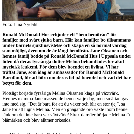
Foto: Lina Nydahl
Ronald McDonald Hus erbjuder ett ”hem hemifrån” för
familjer med svårt sjuka barn. Här kan familjer bo tillsammans
under barnets sjukhusvistelse och skapa en så normal vardag
som möjligt, även om de är långt hemifrån. Jane Oksanen och
hennes familj bodde på Ronald McDonald Hus i Uppsala under
tiden då deras fyraåriga dotter Melina behandlades för akut
myeloisk leukemi. För dem blev boendet en livlina. Vi har
träffat Jane, som idag är ambassadör för Ronald McDonald
Barnfond, för att höra om deras tid på boendet och vad det har
betytt för dem.
Plötsligt började fyraåriga Melina Oksanen klaga på växtvärk.
Hennes mamma Jane masserade benen varje dag, men smärtan gav
inte med sig. ”Det är bara för att du växer och blir en stor tjej”, sa
Jane för att lugna Melina. Men en gnagande oro växte inom henne –
tänk om det inte bara var växtvärk? Strax därefter började Melina få
blåmärken och blev alltmer orkeslös.