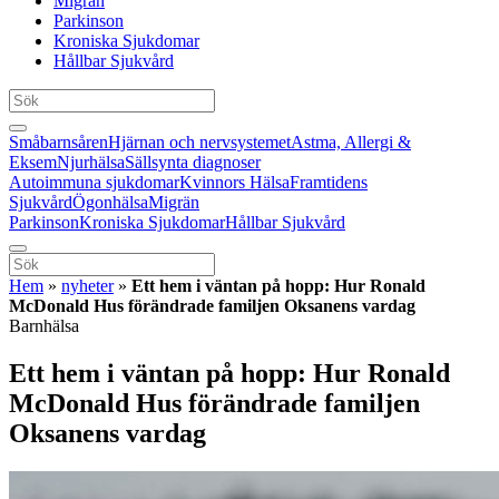
Migrän
Parkinson
Kroniska Sjukdomar
Hållbar Sjukvård
Småbarnsåren
Hjärnan och nervsystemet
Astma, Allergi &
Eksem
Njurhälsa
Sällsynta diagnoser
Autoimmuna sjukdomar
Kvinnors Hälsa
Framtidens
Sjukvård
Ögonhälsa
Migrän
Parkinson
Kroniska Sjukdomar
Hållbar Sjukvård
Hem
»
nyheter
»
Ett hem i väntan på hopp: Hur Ronald
McDonald Hus förändrade familjen Oksanens vardag
Barnhälsa
Ett hem i väntan på hopp: Hur Ronald
McDonald Hus förändrade familjen
Oksanens vardag