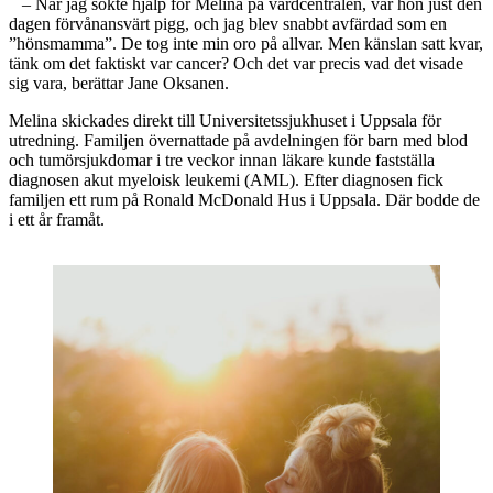
– När jag sökte hjälp för Melina på vårdcentralen, var hon just den
dagen förvånansvärt pigg, och jag blev snabbt avfärdad som en
”hönsmamma”. De tog inte min oro på allvar. Men känslan satt kvar,
tänk om det faktiskt var cancer? Och det var precis vad det visade
sig vara, berättar Jane Oksanen.
Melina skickades direkt till Universitetssjukhuset i Uppsala för
utredning. Familjen övernattade på avdelningen för barn med blod
och tumörsjukdomar i tre veckor innan läkare kunde fastställa
diagnosen akut myeloisk leukemi (AML). Efter diagnosen fick
familjen ett rum på Ronald McDonald Hus i Uppsala. Där bodde de
i ett år framåt.