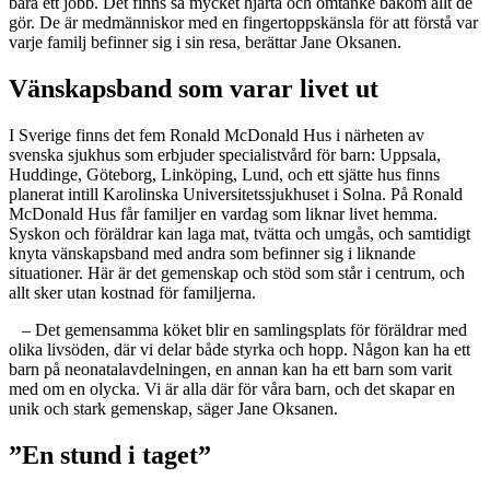
bara ett jobb. Det finns så mycket hjärta och omtanke bakom allt de
gör. De är medmänniskor med en fingertoppskänsla för att förstå var
varje familj befinner sig i sin resa, berättar Jane Oksanen.
Vänskapsband som varar livet ut
I Sverige finns det fem Ronald McDonald Hus i närheten av
svenska sjukhus som erbjuder specialistvård för barn: Uppsala,
Huddinge, Göteborg, Linköping, Lund, och ett sjätte hus finns
planerat intill Karolinska Universitetssjukhuset i Solna. På Ronald
McDonald Hus får familjer en vardag som liknar livet hemma.
Syskon och föräldrar kan laga mat, tvätta och umgås, och samtidigt
knyta vänskapsband med andra som befinner sig i liknande
situationer. Här är det gemenskap och stöd som står i centrum, och
allt sker utan kostnad för familjerna.
– Det gemensamma köket blir en samlingsplats för föräldrar med
olika livsöden, där vi delar både styrka och hopp. Någon kan ha ett
barn på neonatalavdelningen, en annan kan ha ett barn som varit
med om en olycka. Vi är alla där för våra barn, och det skapar en
unik och stark gemenskap, säger Jane Oksanen.
”En stund i taget”