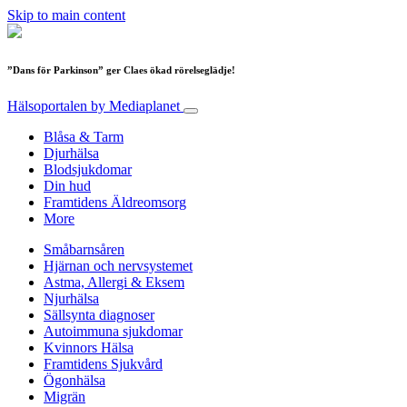
Skip to main content
”Dans för Parkinson” ger Claes ökad rörelseglädje!
Hälsoportalen
by Mediaplanet
Blåsa & Tarm
Djurhälsa
Blodsjukdomar
Din hud
Framtidens Äldreomsorg
More
Småbarnsåren
Hjärnan och nervsystemet
Astma, Allergi & Eksem
Njurhälsa
Sällsynta diagnoser
Autoimmuna sjukdomar
Kvinnors Hälsa
Framtidens Sjukvård
Ögonhälsa
Migrän