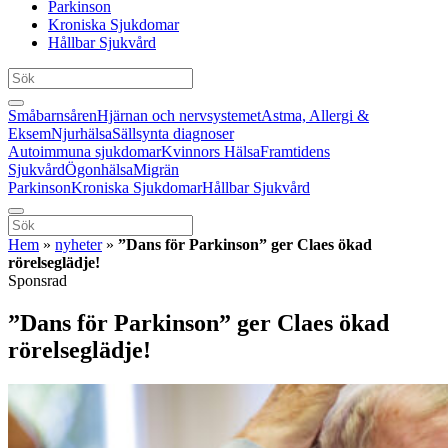
Parkinson
Kroniska Sjukdomar
Hållbar Sjukvård
Småbarnsåren
Hjärnan och nervsystemet
Astma, Allergi &
Eksem
Njurhälsa
Sällsynta diagnoser
Autoimmuna sjukdomar
Kvinnors Hälsa
Framtidens
Sjukvård
Ögonhälsa
Migrän
Parkinson
Kroniska Sjukdomar
Hållbar Sjukvård
Hem
»
nyheter
»
”Dans för Parkinson” ger Claes ökad
rörelseglädje!
Sponsrad
”Dans för Parkinson” ger Claes ökad
rörelseglädje!