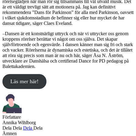
rörelseglädjen när man rör sig tillsammans till väl utvald musik. Det
är ett väldigt trevligt sätt att motionera på. Jag kan definitivt
rekommendera ”Dans för Parkinson” för alla med Parkinson, oavsett
i vilket sjukdomsstadium de befinner sig eller hur mycket de har
dansat tidigare, säger Claes Eveland.
–Dansen är ett konstnärligt uttryck och när vi uttrycker oss genom
kroppens rörelser berättar vi något om oss själva. Det skapar
självförtroende och egenvärde. I dansen känner man sig fri och stark
och vacker. Rörelserna är dynamiska och estetiska, och det är tillåtet
att röra sig precis som man är nu och här, säger Åsa N. Åström,
utvecklare av Danshälsa och certifierad Dance for PD pedagog på
Balettakademien.
Läs mer här!
Författare
Annika Wihlborg
Dela
Dela
Dela
Dela
Ämnen