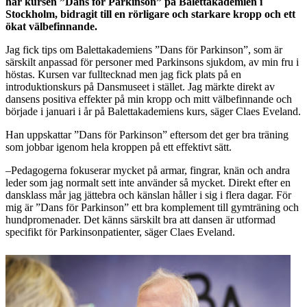
har kursen ”Dans för Parkinson” på Balettakademien i
Stockholm, bidragit till en rörligare och starkare kropp och ett
ökat välbefinnande.
Jag fick tips om Balettakademiens ”Dans för Parkinson”, som är
särskilt anpassad för personer med Parkinsons sjukdom, av min fru i
höstas. Kursen var fulltecknad men jag fick plats på en
introduktionskurs på Dansmuseet i stället. Jag märkte direkt av
dansens positiva effekter på min kropp och mitt välbefinnande och
började i januari i år på Balettakademiens kurs, säger Claes Eveland.
Han uppskattar ”Dans för Parkinson” eftersom det ger bra träning
som jobbar igenom hela kroppen på ett effektivt sätt.
–Pedagogerna fokuserar mycket på armar, fingrar, knän och andra
leder som jag normalt sett inte använder så mycket. Direkt efter en
dansklass mår jag jättebra och känslan håller i sig i flera dagar. För
mig är ”Dans för Parkinson” ett bra komplement till gymträning och
hundpromenader. Det känns särskilt bra att dansen är utformad
specifikt för Parkinsonpatienter, säger Claes Eveland.