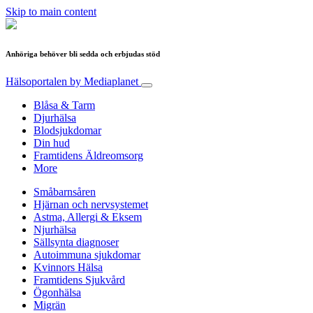
Skip to main content
Anhöriga behöver bli sedda och erbjudas stöd
Hälsoportalen
by Mediaplanet
Blåsa & Tarm
Djurhälsa
Blodsjukdomar
Din hud
Framtidens Äldreomsorg
More
Småbarnsåren
Hjärnan och nervsystemet
Astma, Allergi & Eksem
Njurhälsa
Sällsynta diagnoser
Autoimmuna sjukdomar
Kvinnors Hälsa
Framtidens Sjukvård
Ögonhälsa
Migrän