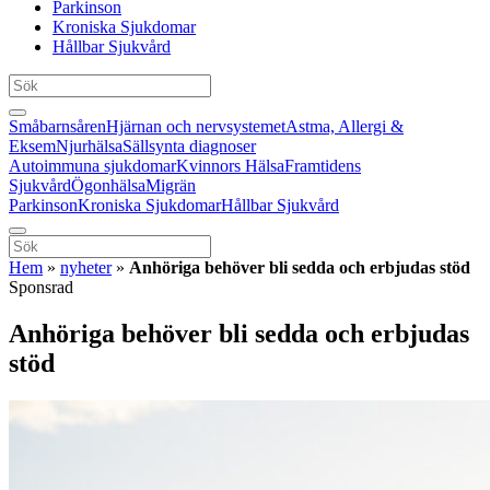
Parkinson
Kroniska Sjukdomar
Hållbar Sjukvård
Småbarnsåren
Hjärnan och nervsystemet
Astma, Allergi &
Eksem
Njurhälsa
Sällsynta diagnoser
Autoimmuna sjukdomar
Kvinnors Hälsa
Framtidens
Sjukvård
Ögonhälsa
Migrän
Parkinson
Kroniska Sjukdomar
Hållbar Sjukvård
Hem
»
nyheter
»
Anhöriga behöver bli sedda och erbjudas stöd
Sponsrad
Anhöriga behöver bli sedda och erbjudas
stöd