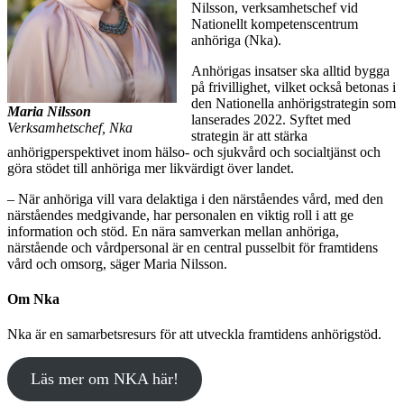
Nilsson, verksamhetschef vid
Nationellt kompetenscentrum
anhöriga (Nka).
Anhörigas insatser ska alltid bygga
på frivillighet, vilket också betonas i
den Nationella anhörigstrategin som
Maria Nilsson
lanserades 2022. Syftet med
Verksamhetschef, Nka
strategin är att stärka
anhörigperspektivet inom hälso- och sjukvård och socialtjänst och
göra stödet till anhöriga mer likvärdigt över landet.
– När anhöriga vill vara delaktiga i den närståendes vård, med den
närståendes medgivande, har personalen en viktig roll i att ge
information och stöd. En nära samverkan mellan anhöriga,
närstående och vårdpersonal är en central pusselbit för framtidens
vård och omsorg, säger Maria Nilsson.
Om Nka
Nka är en samarbetsresurs för att utveckla framtidens anhörigstöd.
Läs mer om NKA här!