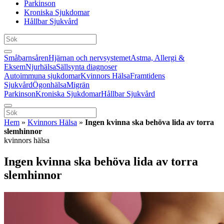
Parkinson
Kroniska Sjukdomar
Hållbar Sjukvård
Småbarnsåren
Hjärnan och nervsystemet
Astma, Allergi &
Eksem
Njurhälsa
Sällsynta diagnoser
Autoimmuna sjukdomar
Kvinnors Hälsa
Framtidens
Sjukvård
Ögonhälsa
Migrän
Parkinson
Kroniska Sjukdomar
Hållbar Sjukvård
Hem
»
Kvinnors Hälsa
»
Ingen kvinna ska behöva lida av torra
slemhinnor
kvinnors hälsa
Ingen kvinna ska behöva lida av torra
slemhinnor