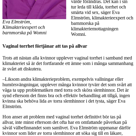
värde förändras. Det kan i sin
tur leda till klåda, torrhet och
smärta vid sex, säger Eva
Elmström, klimakterieexpert och
Eva Elmström,
barnmorska på
Klimakterieexpert och
klimakteriemottagningen
barnmorska på Womni
Womni.
Vaginal torrhet förtjänar att tas på allvar
Trots att nästan alla kvinnor upplever vaginal torrhet i samband med
klimakteriet så är det fortfarande ett ämne som i många sammanhang
är svårt att diskutera.
–Liksom andra klimakterieproblem, exempelvis vallningar eller
humörsvängningar, upplever många kvinnor tyvärr det som svårt att
våga ta upp problematiken med torra och sköra slemhinnor. Det är
synd eftersom det finns bra och effektiv behandling att tillgå, ingen
kvinna ska behöva lida av torra slemhinnor i det tysta, säger Eva
Elmström.
Hon anser att problem med vaginal torrhet definitivt bör tas på
allvar, inte minst eftersom det ofta har en omfattande påverkan på
såväl välbefinnandet som samlivet. Eva Elmström uppmanar därför
kvinnor som lider av torra slemhinnor att söka sig till en läkare,