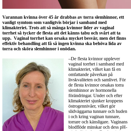
Varannan kvinna över 45 år drabbas av torra slemhinnor, ett
vanligt symtom som vanligtvis börjar i samband med
klimakteriet. Trots att så många kvinnor lider av vaginal
torrhet så tycker de flesta att det känns tabu och svårt att ta
upp. Vaginal torrhet kan orsaka mycket besvär, men det finns
effektiv behandling att få så ingen kvinna ska behöva lida av
torra och sköra slemhinnor i onödan.
–De flesta kvinnor upplever
vaginal torrhet i samband med
klimakteriet, vilket kan få en
omfattande påverkan på
livskvaliteten och samlivet. För
de flesta kvinnor orsakas torra
slemhinnor av hormonella
förändringar. Under och efter
klimakteriet sjunker kroppens
östrogennivåer, vilket gör
slidväggarna tunnare och huden
i och kring vaginan tunnare,
torrare och känsligare. Vaginans
blodflöde minskar och dess pH-