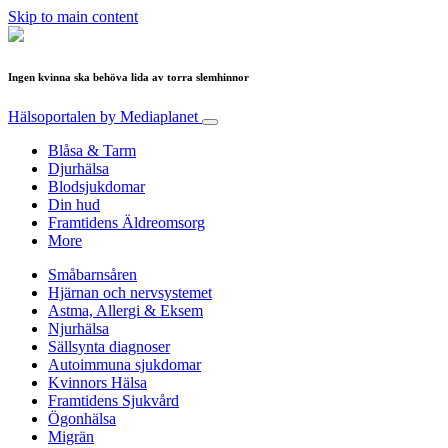
Skip to main content
Ingen kvinna ska behöva lida av torra slemhinnor
Hälsoportalen
by Mediaplanet
Blåsa & Tarm
Djurhälsa
Blodsjukdomar
Din hud
Framtidens Äldreomsorg
More
Småbarnsåren
Hjärnan och nervsystemet
Astma, Allergi & Eksem
Njurhälsa
Sällsynta diagnoser
Autoimmuna sjukdomar
Kvinnors Hälsa
Framtidens Sjukvård
Ögonhälsa
Migrän