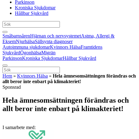
Parkinson
Kroniska Sjukdomar
Hållbar Sjukvård
Småbarnsåren
Hjärnan och nervsystemet
Astma, Allergi &
Eksem
Njurhälsa
Sällsynta diagnoser
Autoimmuna sjukdomar
Kvinnors Hälsa
Framtidens
Sjukvård
Ögonhälsa
Migrän
Parkinson
Kroniska Sjukdomar
Hållbar Sjukvård
Hem
»
Kvinnors Hälsa
»
Hela ämnesomsättningen förändras och
allt beror inte enbart på klimakteriet!
Sponsrad
Hela ämnesomsättningen förändras och
allt beror inte enbart på klimakteriet!
I samarbete med: