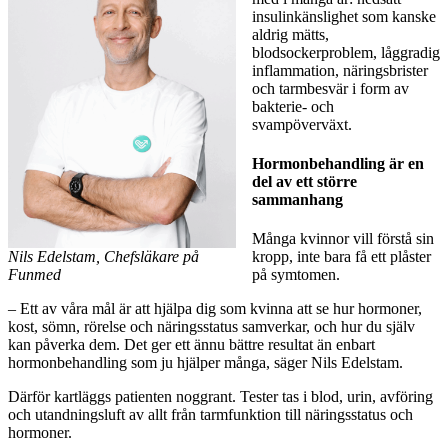
insulinkänslighet som kanske
aldrig mätts,
blodsockerproblem, låggradig
inflammation, näringsbrister
och tarmbesvär i form av
bakterie- och
svampöverväxt.
Hormonbehandling är en
del av ett större
sammanhang
Många kvinnor vill förstå sin
Nils Edelstam, Chefsläkare på
kropp, inte bara få ett plåster
Funmed
på symtomen.
– Ett av våra mål är att hjälpa dig som kvinna att se hur hormoner,
kost, sömn, rörelse och näringsstatus samverkar, och hur du själv
kan påverka dem. Det ger ett ännu bättre resultat än enbart
hormonbehandling som ju hjälper många, säger Nils Edelstam.
Därför kartläggs patienten noggrant. Tester tas i blod, urin, avföring
och utandningsluft av allt från tarmfunktion till näringsstatus och
hormoner.