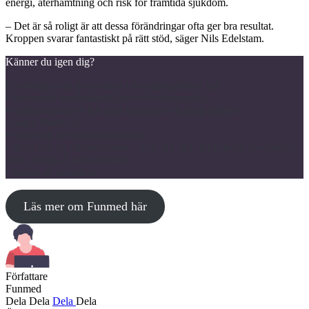
energi, återhämtning och risk för framtida sjukdom.
– Det är så roligt är att dessa förändringar ofta ger bra resultat.
Kroppen svarar fantastiskt på rätt stöd, säger Nils Edelstam.
Känner du igen dig?
Forskning visar att kvinnor i övergångsåldern har:
• försämrad insulinkänslighet och viktuppgång
• omfördelning av fett med ökning av skadligt bukfett
• högre blodtryck
• ökad risk för hjärt-kärlsjukdom
• ökad risk för näringsbrister – t.ex. B1, B2, B12, folat, D-vitamin,
zink, omega-3, antioxidanter
• förlust av bentäthet.
Läs mer om Funmed här
Författare
Funmed
Dela
Dela
Dela
Dela