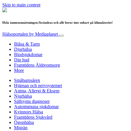
Skip to main content
Hela ämnesomsättningen förändras och allt beror inte enbart på klimakteriet!
Hälsoportalen
by Mediaplanet
Blåsa & Tarm
Djurhälsa
Blodsjukdomar
Din hud
Framtidens Äldreomsorg
More
Småbarnsåren
Hjärnan och nervsystemet
Astma, Allergi & Eksem
Njurhälsa
Sällsynta diagnoser
Autoimmuna sjukdomar
Kvinnors Hälsa
Framtidens Sjukvård
Ögonhälsa
Migrän