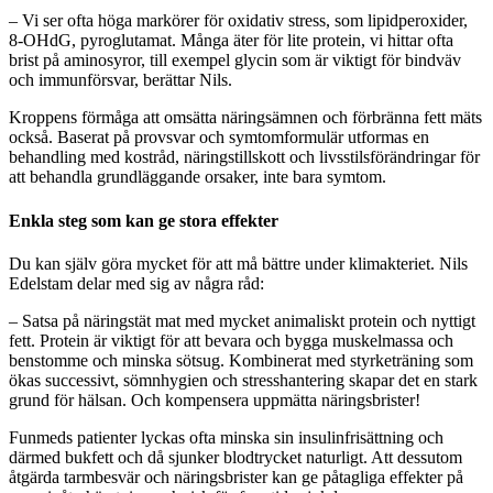
– Vi ser ofta höga markörer för oxidativ stress, som lipidperoxider,
8-OHdG, pyroglutamat. Många äter för lite protein, vi hittar ofta
brist på aminosyror, till exempel glycin som är viktigt för bindväv
och immunförsvar, berättar Nils.
Kroppens förmåga att omsätta näringsämnen och förbränna fett mäts
också. Baserat på provsvar och symtomformulär utformas en
behandling med kostråd, näringstillskott och livsstilsförändringar för
att behandla grundläggande orsaker, inte bara symtom.
Enkla steg som kan ge stora effekter
Du kan själv göra mycket för att må bättre under klimakteriet. Nils
Edelstam delar med sig av några råd:
– Satsa på näringstät mat med mycket animaliskt protein och nyttigt
fett. Protein är viktigt för att bevara och bygga muskelmassa och
benstomme och minska sötsug. Kombinerat med styrketräning som
ökas successivt, sömnhygien och stresshantering skapar det en stark
grund för hälsan. Och kompensera uppmätta näringsbrister!
Funmeds patienter lyckas ofta minska sin insulinfrisättning och
därmed bukfett och då sjunker blodtrycket naturligt. Att dessutom
åtgärda tarmbesvär och näringsbrister kan ge påtagliga effekter på