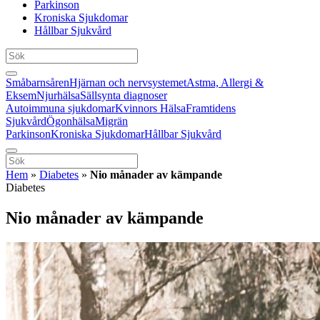
Parkinson
Kroniska Sjukdomar
Hållbar Sjukvård
Småbarnsåren
Hjärnan och nervsystemet
Astma, Allergi &
Eksem
Njurhälsa
Sällsynta diagnoser
Autoimmuna sjukdomar
Kvinnors Hälsa
Framtidens
Sjukvård
Ögonhälsa
Migrän
Parkinson
Kroniska Sjukdomar
Hållbar Sjukvård
Hem
»
Diabetes
»
Nio månader av kämpande
Diabetes
Nio månader av kämpande