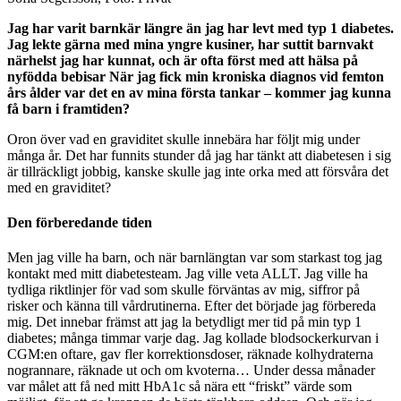
Jag har varit barnkär längre än jag har levt med typ 1 diabetes.
Jag lekte gärna med mina yngre kusiner, har suttit barnvakt
närhelst jag har kunnat, och är ofta först med att hälsa på
nyfödda bebisar När jag fick min kroniska diagnos vid femton
års ålder var det en av mina första tankar – kommer jag kunna
få barn i framtiden?
Oron över vad en graviditet skulle innebära har följt mig under
många år. Det har funnits stunder då jag har tänkt att diabetesen i sig
är tillräckligt jobbig, kanske skulle jag inte orka med att försvåra det
med en graviditet?
Den förberedande tiden
Men jag ville ha barn, och när barnlängtan var som starkast tog jag
kontakt med mitt diabetesteam. Jag ville veta ALLT. Jag ville ha
tydliga riktlinjer för vad som skulle förväntas av mig, siffror på
risker och känna till vårdrutinerna. Efter det började jag förbereda
mig. Det innebar främst att jag la betydligt mer tid på min typ 1
diabetes; många timmar varje dag. Jag kollade blodsockerkurvan i
CGM:en oftare, gav fler korrektionsdoser, räknade kolhydraterna
nogrannare, räknade ut och om kvoterna… Under dessa månader
var målet att få ned mitt HbA1c så nära ett “friskt” värde som