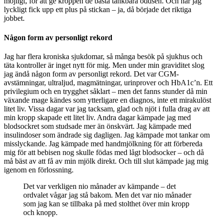
möjligt, för att ge kroppen de bästa tänkbara oddsen. Och när jag
lyckligt fick upp ett plus på stickan – ja, då började det riktiga
jobbet.
Någon form av personligt rekord
Jag har flera kroniska sjukdomar, så många besök på sjukhus och
täta kontroller är inget nytt för mig. Men under min graviditet slog
jag ändå någon form av personligt rekord. Det var CGM-
avstämningar, ultraljud, magmätningar, urinprover och HbA1c’n. Ett
privilegium och en trygghet såklart – men det fanns stunder då min
växande mage kändes som ytterligare en diagnos, inte ett mirakulöst
litet liv. Vissa dagar var jag tacksam, glad och njöt i fulla drag av att
min kropp skapade ett litet liv. Andra dagar kämpade jag med
blodsockret som studsade mer än önskvärt. Jag kämpade med
insulindoser som ändrade sig dagligen. Jag kämpade mot tankar om
misslyckande. Jag kämpade med handmjölkning för att förbereda
mig för att bebisen nog skulle födas med lågt blodsocker – och då
må bäst av att få av min mjölk direkt. Och till slut kämpade jag mig
igenom en förlossning.
Det var verkligen nio månader av kämpande – det
ordvalet vågar jag stå bakom. Men det var nio månader
som jag kan se tillbaka på med stolthet över min kropp
och knopp.