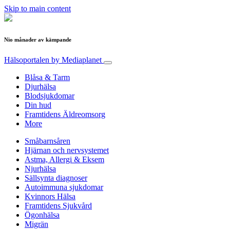
Skip to main content
Nio månader av kämpande
Hälsoportalen
by Mediaplanet
Blåsa & Tarm
Djurhälsa
Blodsjukdomar
Din hud
Framtidens Äldreomsorg
More
Småbarnsåren
Hjärnan och nervsystemet
Astma, Allergi & Eksem
Njurhälsa
Sällsynta diagnoser
Autoimmuna sjukdomar
Kvinnors Hälsa
Framtidens Sjukvård
Ögonhälsa
Migrän